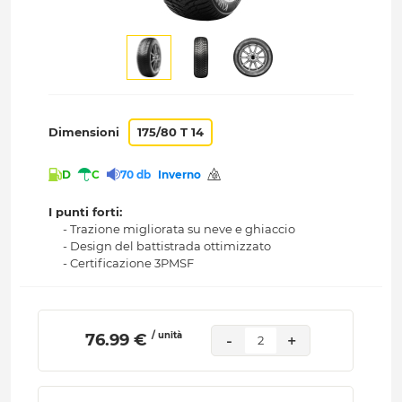
Dimensioni
175/80 T 14
D
C
70 db
Inverno
I punti forti:
- Trazione migliorata su neve e ghiaccio
- Design del battistrada ottimizzato
- Certificazione 3PMSF
/ unità
 76.99 € 
-
+
2