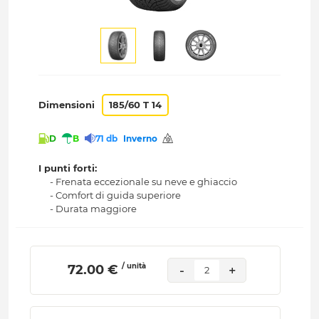
Dimensioni
185/60 T 14
D
B
71 db
Inverno
I punti forti:
- Frenata eccezionale su neve e ghiaccio
- Comfort di guida superiore
- Durata maggiore
/ unità
 72.00 € 
-
+
2