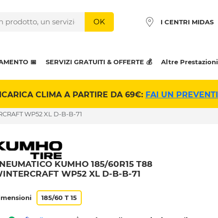
OK
I CENTRI MIDAS
AMENTO 📅
SERVIZI GRATUITI & OFFERTE 💰
Altre Prestazioni
ICARICA CLIMA A PARTIRE DA 69€:
FAI UN PREVENT
RCRAFT WP52 XL D-B-B-71
NEUMATICO KUMHO 185/60R15 T88
INTERCRAFT WP52 XL D-B-B-71
imensioni
185/60 T 15