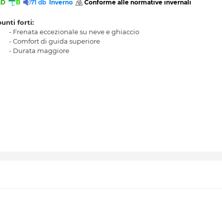
D
B
71 db
Inverno
 Conforme alle normative invernali 
punti forti:
- Frenata eccezionale su neve e ghiaccio
- Comfort di guida superiore
- Durata maggiore