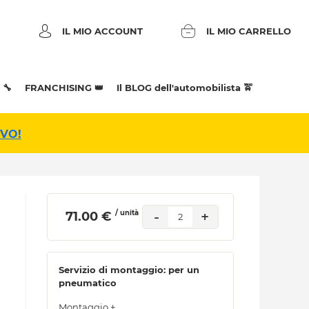
IL MIO ACCOUNT
IL MIO CARRELLO
 🔧
FRANCHISING 👑
Il BLOG dell'automobilista 🚖
IVO!
/ unità
-
+
 71.00 € 
2
Servizio di montaggio: per un
pneumatico
Montaggio +