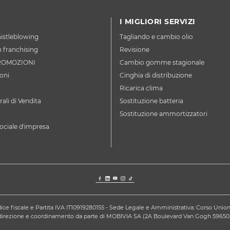
I MIGLIORI SERVIZI
istleblowing
Tagliando e cambio olio
n franchising
Revisione
ROMOZIONI
Cambio gomme stagionale
oni
Cinghia di distribuzione
Ricarica clima
ali di Vendita
Sostituzione batteria
Sostituzione ammortizzatori
ociale d'impresa
ce fiscale e Partita IVA IT10919280155 - Sede Legale e Amministrativa: Corso Unione S
a direzione e coordinamento da parte di MOBIVIA SA (2A Boulevard Van Gogh 59650,