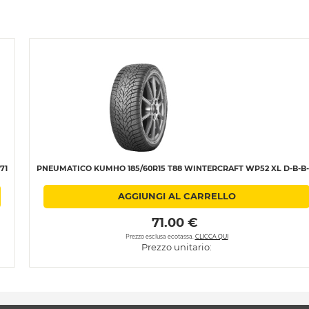
71
PNEUMATICO KUMHO 185/60R15 T88 WINTERCRAFT WP52 XL D-B-B-
AGGIUNGI AL CARRELLO
 71.00 € 
Prezzo esclusa ecotassa.
CLICCA QUI
Prezzo unitario: