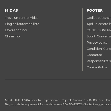
MIDAS
FOOTER
Trova un centro Midas
Codice etico/Wh
Blog dell'automobilista
Apri un centro i
Lavora con noi
CONDIZIONI P
Chi siamo
Sconti Convenzi
Privacy policy
Condizioni Gener
Contattaci
Responsabilità s
Cookie Policy
MIDAS ITALIA SPA Società Unipersonale - Capitale Sociale 3.000.000 € i.v. - Codi
Registro delle Imprese di Torino - Numero REA TO-921512 - Società soggetta 