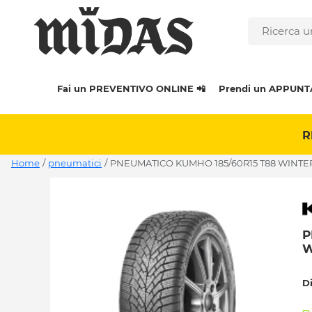
Fai un PREVENTIVO ONLINE 📲
Prendi un APPUNT
R
Home
/
pneumatici
/
PNEUMATICO KUMHO 185/60R15 T88 WINTE
P
W
D