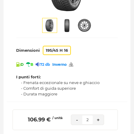
Dimensioni
195/45 H 16
D
B
72 db
Inverno
I punti forti:
- Frenata eccezionale su neve e ghiaccio
- Comfort di guida superiore
- Durata maggiore
/ unità
 106.99 € 
-
+
2