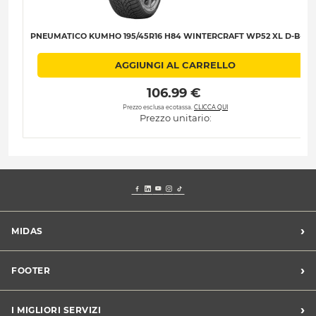
PNEUMATICO KUMHO 195/45R16 H84 WINTERCRAFT WP52 XL D-B-B-7
AGGIUNGI AL CARRELLO
 106.99 € 
Prezzo esclusa ecotassa.
CLICCA QUI
Prezzo unitario:
›
MIDAS
Trova un centro Midas
›
FOOTER
Blog dell'automobilista
Lavora con noi
Codice etico/Whistleblowing
›
I MIGLIORI SERVIZI
Chi siamo
Apri un centro in franchising