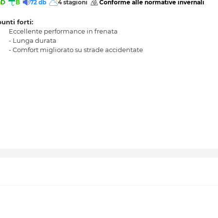
D
B
72 db
4 stagioni
 Conforme alle normative invernali 
punti forti:
Eccellente performance in frenata
- Lunga durata
- Comfort migliorato su strade accidentate