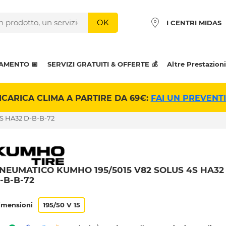
OK
I CENTRI MIDAS
AMENTO 📅
SERVIZI GRATUITI & OFFERTE 💰
Altre Prestazioni
ICARICA CLIMA A PARTIRE DA 69€:
FAI UN PREVENT
S HA32 D-B-B-72
NEUMATICO KUMHO 195/5015 V82 SOLUS 4S HA32
-B-B-72
imensioni
195/50 V 15