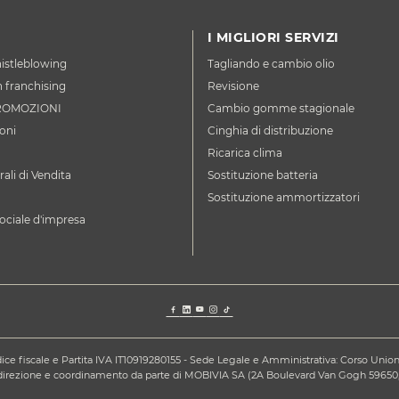
I MIGLIORI SERVIZI
istleblowing
Tagliando e cambio olio
n franchising
Revisione
ROMOZIONI
Cambio gomme stagionale
oni
Cinghia di distribuzione
Ricarica clima
ali di Vendita
Sostituzione batteria
Sostituzione ammortizzatori
ociale d'impresa
ce fiscale e Partita IVA IT10919280155 - Sede Legale e Amministrativa: Corso Unione S
a direzione e coordinamento da parte di MOBIVIA SA (2A Boulevard Van Gogh 59650,