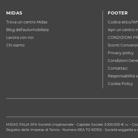
MIDAS
FOOTER
Trova un centro Midas
Codice etico/Wh
Blog dell'automobilista
Apri un centro i
Lavora con noi
CONDIZIONI P
Chi siamo
Sconti Convenzi
Privacy policy
Condizioni Gener
Contattaci
Responsabilità s
Cookie Policy
MIDAS ITALIA SPA Società Unipersonale - Capitale Sociale 3.000.000 € i.v. - Codi
Registro delle Imprese di Torino - Numero REA TO-921512 - Società soggetta 