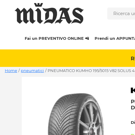
Fai un PREVENTIVO ONLINE 📲
Prendi un APPUNT
R
Home
/
pneumatici
/
PNEUMATICO KUMHO 195/5015 V82 SOLUS 4
P
D
D