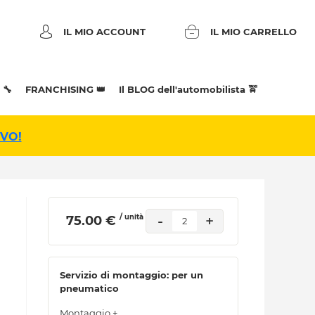
IL MIO ACCOUNT
IL MIO CARRELLO
 🔧
FRANCHISING 👑
Il BLOG dell'automobilista 🚖
IVO!
/ unità
-
+
 75.00 € 
2
Servizio di montaggio: per un
pneumatico
Montaggio +