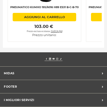
PNEUMATICO KUMHO 195/6016 H89 ES31 B-C-B-70
PNEUMATICO 
AGGIUNGI AL CARRELLO
 103.00 € 
Prezzo esclusa ecotassa.
CLICCA QUI
Prezzo unitario:
›
MIDAS
Trova un centro Midas
›
FOOTER
Blog dell'automobilista
Lavora con noi
Codice etico/Whistleblowing
›
I MIGLIORI SERVIZI
Chi siamo
Apri un centro in franchising