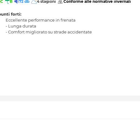
C
B
72 db
4 stagioni
 Conforme alle normative invernali 
punti forti:
Eccellente performance in frenata
- Lunga durata
- Comfort migliorato su strade accidentate