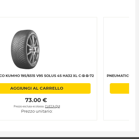
O KUMHO 195/6515 V95 SOLUS 4S HA32 XL C-B-B-72
PNEUMATICO KUMH
AGGIUNGI AL CARRELLO
 73.00 € 
Prezzo esclusa ecotassa.
CLICCA QUI
Prezzo unitario: