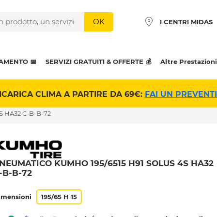
OK
I CENTRI MIDAS
AMENTO 📅
SERVIZI GRATUITI & OFFERTE 💰
Altre Prestazioni
ICARICA CLIMA A PARTIRE DA 69€:
FAI UN PREVENT
S HA32 C-B-B-72
NEUMATICO KUMHO 195/6515 H91 SOLUS 4S HA32
-B-B-72
imensioni
195/65 H 15