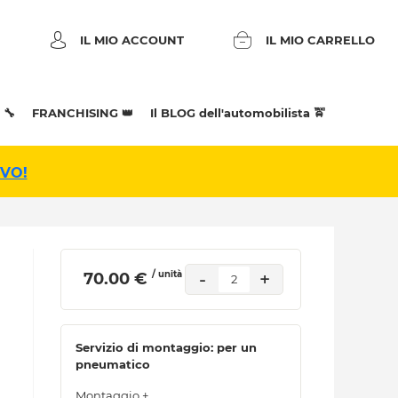
IL MIO ACCOUNT
IL MIO CARRELLO
 🔧
FRANCHISING 👑
Il BLOG dell'automobilista 🚖
IVO!
/ unità
-
+
 70.00 € 
2
Servizio di montaggio: per un
pneumatico
Montaggio +