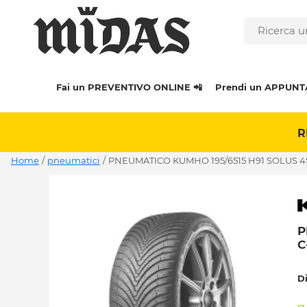
Fai un PREVENTIVO ONLINE 📲
Prendi un APPUNT
R
Home
/
pneumatici
/
PNEUMATICO KUMHO 195/6515 H91 SOLUS 4
P
C
D