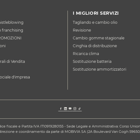
I MIGLIORI SERVIZI
istleblowing
Tagliando e cambio olio
n franchising
Revisione
ROMOZIONI
Cambio gomme stagionale
oni
Cinghia di distribuzione
Ricarica clima
ali di Vendita
Sostituzione batteria
Sostituzione ammortizzatori
ociale d'impresa
ce fiscale e Partita IVA IT10919280155 - Sede Legale e Amministrativa: Corso Unione S
a direzione e coordinamento da parte di MOBIVIA SA (2A Boulevard Van Gogh 59650,