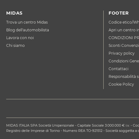
MIDAS
FOOTER
Trova un centro Midas
Codice etico/Wh
Blog dell'automobilista
Apri un centro i
Lavora con noi
CONDIZIONI P
Chi siamo
Sconti Convenzi
Privacy policy
Condizioni Gener
Contattaci
Responsabilità s
Cookie Policy
MIDAS ITALIA SPA Società Unipersonale - Capitale Sociale 3.000.000 € i.v. - Codi
Registro delle Imprese di Torino - Numero REA TO-921512 - Società soggetta 