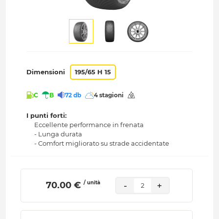
Dimensioni
195/65 H 15
C
B
72 db
4 stagioni
I punti forti:
Eccellente performance in frenata
- Lunga durata
- Comfort migliorato su strade accidentate
/ unità
 70.00 € 
-
+
2