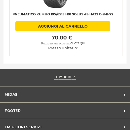
PNEUMATICO KUMHO 195/6515 H91 SOLUS 4S HA32 C-B-B-72
PN
AGGIUNGI AL CARRELLO
 70.00 € 
Prezzo esclusa ecotassa.
CLICCA QUI
Prezzo unitario:
›
MIDAS
Trova un centro Midas
›
FOOTER
Blog dell'automobilista
Lavora con noi
Codice etico/Whistleblowing
›
I MIGLIORI SERVIZI
Chi siamo
Apri un centro in franchising