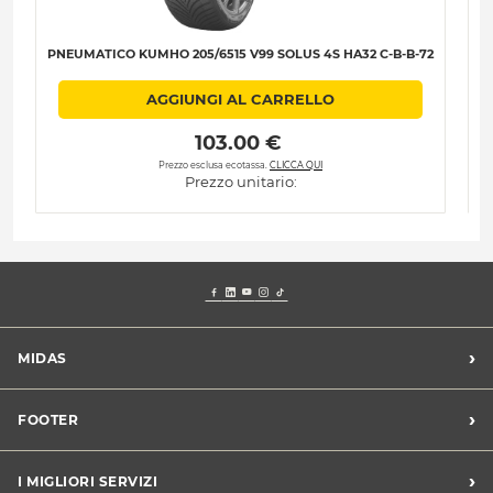
PNEUMATICO KUMHO 205/6515 V99 SOLUS 4S HA32 C-B-B-72
P
AGGIUNGI AL CARRELLO
 103.00 € 
Prezzo esclusa ecotassa.
CLICCA QUI
Prezzo unitario:
›
MIDAS
Trova un centro Midas
›
FOOTER
Blog dell'automobilista
Lavora con noi
Codice etico/Whistleblowing
›
I MIGLIORI SERVIZI
Chi siamo
Apri un centro in franchising