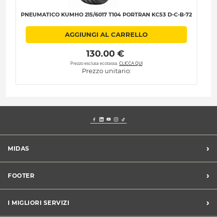
PNEUMATICO KUMHO 215/6017 T104 PORTRAN KC53 D-C-B-72
AGGIUNGI AL CARRELLO
 130.00 € 
Prezzo esclusa ecotassa.
CLICCA QUI
Prezzo unitario:
›
MIDAS
Trova un centro Midas
›
FOOTER
Blog dell'automobilista
Lavora con noi
Codice etico/Whistleblowing
›
I MIGLIORI SERVIZI
Chi siamo
Apri un centro in franchising