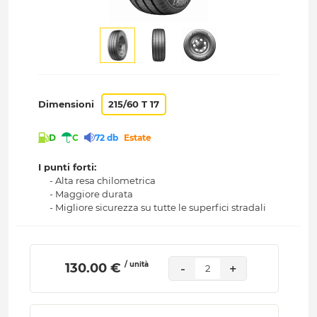
Dimensioni
215/60 T 17
D
C
72 db
Estate
I punti forti:
- Alta resa chilometrica
- Maggiore durata
- Migliore sicurezza su tutte le superfici stradali
/ unità
 130.00 € 
-
+
2