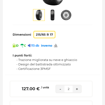
Dimensioni
215/65 R 17
D
C
73 db
Inverno
I punti forti:
- Trazione migliorata su neve e ghiaccio
- Design del battistrada ottimizzato
- Certificazione 3PMSF
/ unità
 127.00 € 
-
+
2