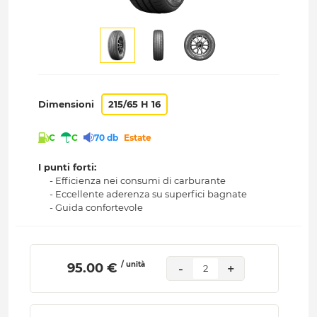
Dimensioni
215/65 H 16
C
C
70 db
Estate
I punti forti:
- Efficienza nei consumi di carburante
- Eccellente aderenza su superfici bagnate
- Guida confortevole
/ unità
 95.00 € 
-
+
2