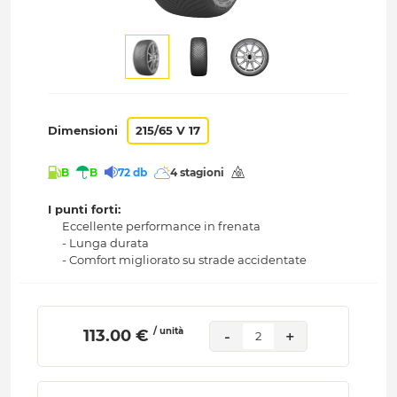
Dimensioni
215/65 V 17
B
B
72 db
4 stagioni
I punti forti:
Eccellente performance in frenata
- Lunga durata
- Comfort migliorato su strade accidentate
/ unità
 113.00 € 
-
+
2