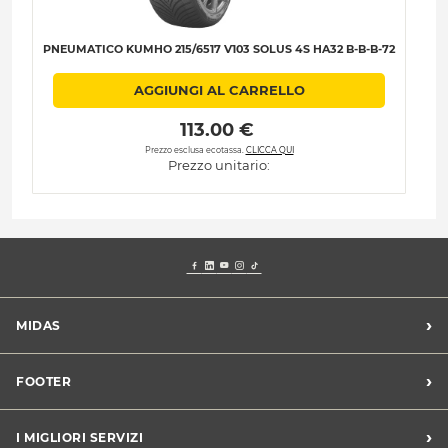
PNEUMATICO KUMHO 215/6517 V103 SOLUS 4S HA32 B-B-B-72
P
AGGIUNGI AL CARRELLO
 113.00 € 
Prezzo esclusa ecotassa.
CLICCA QUI
Prezzo unitario:
›
MIDAS
Trova un centro Midas
›
FOOTER
Blog dell'automobilista
Lavora con noi
Codice etico/Whistleblowing
›
I MIGLIORI SERVIZI
Chi siamo
Apri un centro in franchising