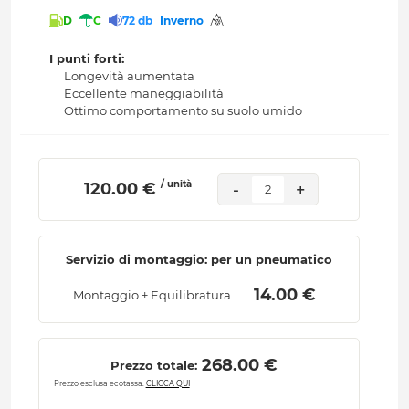
D
C
72 db
Inverno
I punti forti:
Longevità aumentata
Eccellente maneggiabilità
Ottimo comportamento su suolo umido
/ unità
 120.00 € 
-
+
2
Servizio di montaggio: per un pneumatico
 14.00 € 
Montaggio + Equilibratura
 268.00 € 
Prezzo totale:
Prezzo esclusa ecotassa.
CLICCA QUI