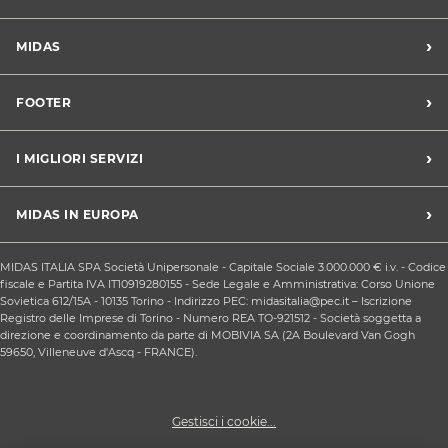
›
MIDAS
Trova un centro Midas
›
FOOTER
Blog dell'automobilista
Lavora con noi
Codice etico/Whistleblowing
›
I MIGLIORI SERVIZI
Chi siamo
Apri un centro in franchising
CONDIZIONI PROMOZIONI
Tagliando e cambio olio
›
MIDAS IN EUROPA
Sconti Convenzioni
Revisione
Privacy policy
Cambio gomme stagionale
Midas Francia
Condizioni Generali di Vendita
MIDAS ITALIA SPA Società Unipersonale - Capitale Sociale 3.000.000 € i.v. - Codice
Cinghia di distribuzione
Midas Spagna
fiscale e Partita IVA IT10919280155 - Sede Legale e Amministrativa: Corso Unione
Contattaci
Ricarica clima
Sovietica 612/15A - 10135 Torino - Indirizzo PEC: midasitalia@pec.it – Iscrizione
Midas Belgio
Responsabilità sociale d'impresa
Registro delle Imprese di Torino - Numero REA TO-921512 - Società soggetta a
Sostituzione batteria
Midas Portogallo
direzione e coordinamento da parte di MOBIVIA SA (2A Boulevard Van Gogh
Cookie Policy
Sostituzione ammortizzatori
59650, Villeneuve d'Ascq - FRANCE).
Gestisci i cookie...