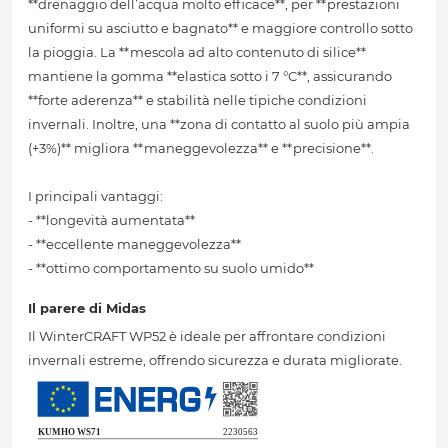
**drenaggio dell’acqua molto efficace**, per **prestazioni
uniformi su asciutto e bagnato** e maggiore controllo sotto
la pioggia. La **mescola ad alto contenuto di silice**
mantiene la gomma **elastica sotto i 7 °C**, assicurando
**forte aderenza** e stabilità nelle tipiche condizioni
invernali. Inoltre, una **zona di contatto al suolo più ampia
(+3%)** migliora **maneggevolezza** e **precisione**.
I principali vantaggi:
- **longevità aumentata**
- **eccellente maneggevolezza**
- **ottimo comportamento su suolo umido**
Il parere di Midas
Il WinterCRAFT WP52 è ideale per affrontare condizioni
invernali estreme, offrendo sicurezza e durata migliorate.