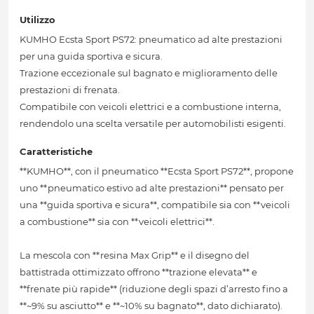
Utilizzo
KUMHO Ecsta Sport PS72: pneumatico ad alte prestazioni
per una guida sportiva e sicura.
Trazione eccezionale sul bagnato e miglioramento delle
prestazioni di frenata.
Compatibile con veicoli elettrici e a combustione interna,
rendendolo una scelta versatile per automobilisti esigenti.
Caratteristiche
**KUMHO**, con il pneumatico **Ecsta Sport PS72**, propone
uno **pneumatico estivo ad alte prestazioni** pensato per
una **guida sportiva e sicura**, compatibile sia con **veicoli
a combustione** sia con **veicoli elettrici**.
La mescola con **resina Max Grip** e il disegno del
battistrada ottimizzato offrono **trazione elevata** e
**frenate più rapide** (riduzione degli spazi d’arresto fino a
**~9% su asciutto** e **~10% su bagnato**, dato dichiarato).