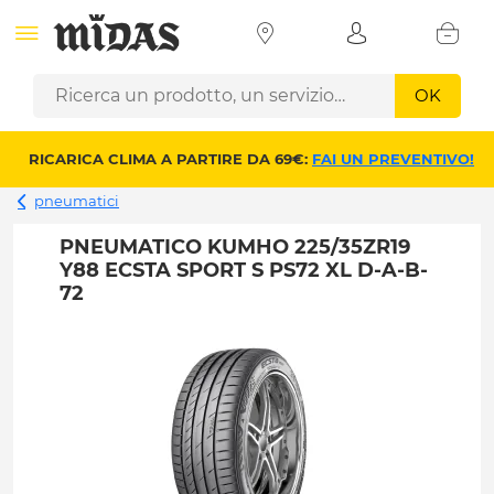
OK
RICARICA CLIMA A PARTIRE DA 69€:
FAI UN PREVENTIVO!
pneumatici
PNEUMATICO KUMHO 225/35ZR19
Y88 ECSTA SPORT S PS72 XL D-A-B-
72