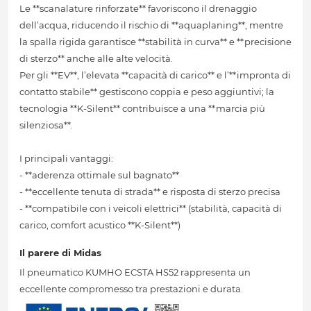
Le **scanalature rinforzate** favoriscono il drenaggio
dell’acqua, riducendo il rischio di **aquaplaning**, mentre
la spalla rigida garantisce **stabilità in curva** e **precisione
di sterzo** anche alle alte velocità.
Per gli **EV**, l’elevata **capacità di carico** e l’**impronta di
contatto stabile** gestiscono coppia e peso aggiuntivi; la
tecnologia **K-Silent** contribuisce a una **marcia più
silenziosa**.
I principali vantaggi:
- **aderenza ottimale sul bagnato**
- **eccellente tenuta di strada** e risposta di sterzo precisa
- **compatibile con i veicoli elettrici** (stabilità, capacità di
carico, comfort acustico **K-Silent**)
Il parere di Midas
Il pneumatico KUMHO ECSTA HS52 rappresenta un
eccellente compromesso tra prestazioni e durata.