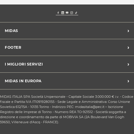
›
MIDAS
Trova un centro Midas
›
FOOTER
Blog dell'automobilista
Lavora con noi
Codice etico/Whistleblowing
›
I MIGLIORI SERVIZI
Chi siamo
Apri un centro in franchising
CONDIZIONI PROMOZIONI
Tagliando e cambio olio
›
MIDAS IN EUROPA
Sconti Convenzioni
Revisione
Privacy policy
Cambio gomme stagionale
Midas Francia
Condizioni Generali di Vendita
MIDAS ITALIA SPA Società Unipersonale - Capitale Sociale 3.000.000 € i.v. - Codice
Cinghia di distribuzione
Midas Spagna
fiscale e Partita IVA IT10919280155 - Sede Legale e Amministrativa: Corso Unione
Contattaci
Ricarica clima
Sovietica 612/15A - 10135 Torino - Indirizzo PEC: midasitalia@pec.it – Iscrizione
Midas Belgio
Responsabilità sociale d'impresa
Registro delle Imprese di Torino - Numero REA TO-921512 - Società soggetta a
Sostituzione batteria
Midas Portogallo
direzione e coordinamento da parte di MOBIVIA SA (2A Boulevard Van Gogh
Cookie Policy
Sostituzione ammortizzatori
59650, Villeneuve d'Ascq - FRANCE).