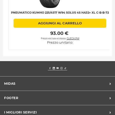
PNEUMATICO KUMHO 225/4517 W94 SOLUS 4S HA32+ XL C-B-B-72
AGGIUNGI AL CARRELLO
 93.00 € 
Prezzo esclusa ecotassa.
CLICCA QUI
Prezzo unitario:
›
MIDAS
Trova un centro Midas
›
FOOTER
Blog dell'automobilista
Lavora con noi
Codice etico/Whistleblowing
›
I MIGLIORI SERVIZI
Chi siamo
Apri un centro in franchising