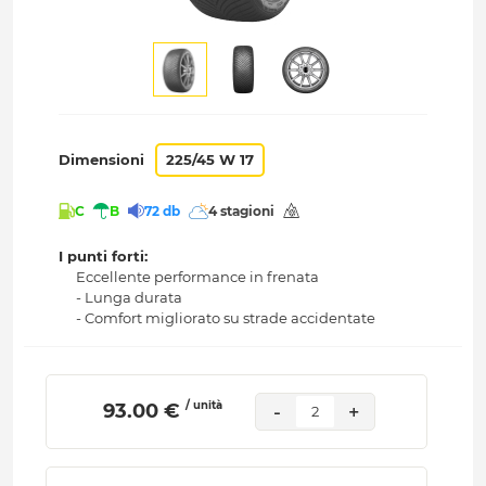
Dimensioni
225/45 W 17
C
B
72 db
4 stagioni
I punti forti:
Eccellente performance in frenata
- Lunga durata
- Comfort migliorato su strade accidentate
/ unità
 93.00 € 
-
+
2