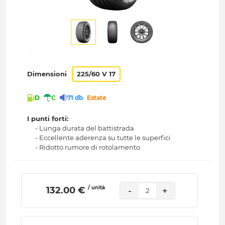
Dimensioni
225/60 V 17
D
C
71 db
Estate
I punti forti:
- Lunga durata del battistrada
- Eccellente aderenza su tutte le superfici
- Ridotto rumore di rotolamento
/ unità
 132.00 € 
-
+
2