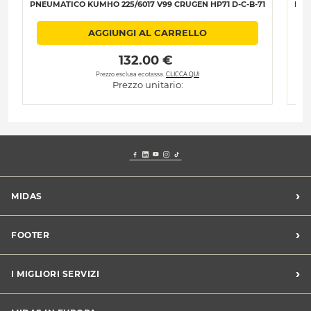
PNEUMATICO KUMHO 225/6017 V99 CRUGEN HP71 D-C-B-71
Pne
AGGIUNGI AL CARRELLO
 132.00 € 
Prezzo esclusa ecotassa.
CLICCA QUI
Prezzo unitario:
›
MIDAS
Trova un centro Midas
›
FOOTER
Blog dell'automobilista
Lavora con noi
Codice etico/Whistleblowing
›
I MIGLIORI SERVIZI
Chi siamo
Apri un centro in franchising
CONDIZIONI PROMOZIONI
Tagliando e cambio olio