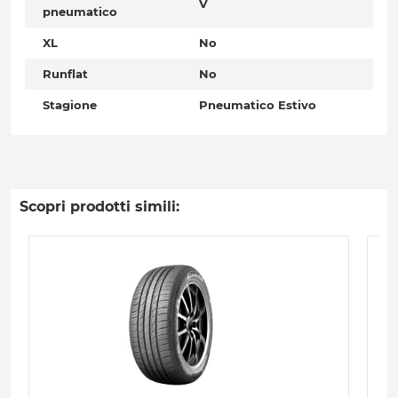
V
pneumatico
XL
No
Runflat
No
Stagione
Pneumatico Estivo
Scopri prodotti simili: