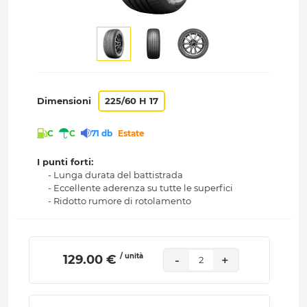
Dimensioni
225/60 H 17
C
C
71 db
Estate
I punti forti:
- Lunga durata del battistrada
- Eccellente aderenza su tutte le superfici
- Ridotto rumore di rotolamento
/ unità
 129.00 € 
-
+
2