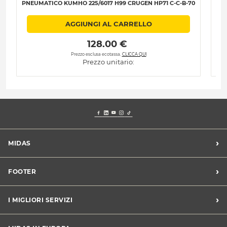
PNEUMATICO KUMHO 225/6017 H99 CRUGEN HP71 C-C-B-70
PN
AGGIUNGI AL CARRELLO
 128.00 € 
Prezzo esclusa ecotassa.
CLICCA QUI
Prezzo unitario:
›
MIDAS
Trova un centro Midas
›
FOOTER
Blog dell'automobilista
Lavora con noi
Codice etico/Whistleblowing
›
I MIGLIORI SERVIZI
Chi siamo
Apri un centro in franchising
CONDIZIONI PROMOZIONI
Tagliando e cambio olio