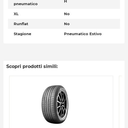
H
pneumatico
XL
No
Runflat
No
Stagione
Pneumatico Estivo
Scopri prodotti simili: