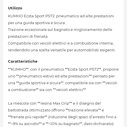
Utilizzo
KUMHO Ecsta Sport PS72: pneumatico ad alte prestazioni
per una guida sportiva e sicura.
Trazione eccezionale sul bagnato e miglioramento delle
prestazioni di frenata.
Compatibile con veicoli elettrici e a combustione interna,
rendendolo una scelta versatile per automobilisti esigenti.
Caratteristiche
**KUMHO**, con il pneumatico **Ecsta Sport PS72**, propone
uno **pneumatico estivo ad alte prestazioni** pensato per
una **guida sportiva e sicura**, compatibile sia con **veicoli
a combustione** sia con **veicoli elettrici**.
La mescola con **resina Max Grip** e il disegno del
battistrada ottimizzato offrono **trazione elevata** e
**frenate più rapide** (riduzione degli spazi d’arresto fino a
**~9% su asciutto** e **~10% su bagnato**, dato dichiarato).