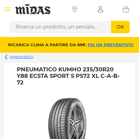
OK
RICARICA CLIMA A PARTIRE DA 69€:
FAI UN PREVENTIVO!
pneumatici
PNEUMATICO KUMHO 235/30R20
Y88 ECSTA SPORT S PS72 XL C-A-B-
72