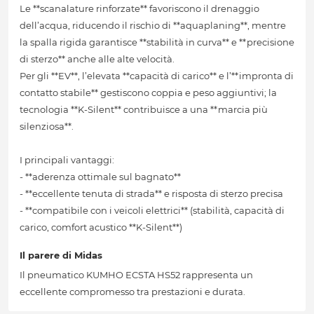
Le **scanalature rinforzate** favoriscono il drenaggio
dell’acqua, riducendo il rischio di **aquaplaning**, mentre
la spalla rigida garantisce **stabilità in curva** e **precisione
di sterzo** anche alle alte velocità.
Per gli **EV**, l’elevata **capacità di carico** e l’**impronta di
contatto stabile** gestiscono coppia e peso aggiuntivi; la
tecnologia **K-Silent** contribuisce a una **marcia più
silenziosa**.
I principali vantaggi:
- **aderenza ottimale sul bagnato**
- **eccellente tenuta di strada** e risposta di sterzo precisa
- **compatibile con i veicoli elettrici** (stabilità, capacità di
carico, comfort acustico **K-Silent**)
Il parere di Midas
Il pneumatico KUMHO ECSTA HS52 rappresenta un
eccellente compromesso tra prestazioni e durata.