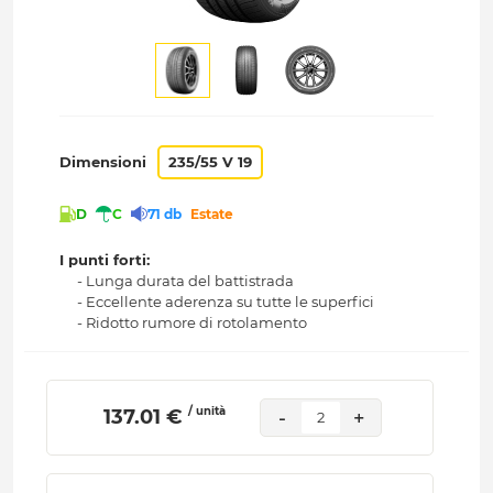
Dimensioni
235/55 V 19
D
C
71 db
Estate
I punti forti:
- Lunga durata del battistrada
- Eccellente aderenza su tutte le superfici
- Ridotto rumore di rotolamento
/ unità
 137.01 € 
-
+
2