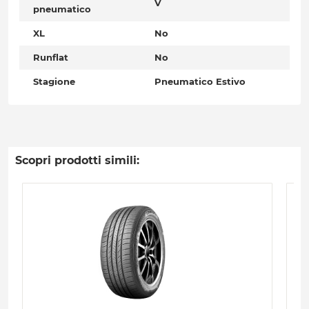
V
pneumatico
XL
No
Runflat
No
Stagione
Pneumatico Estivo
Scopri prodotti simili: