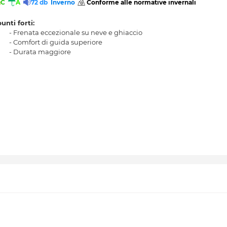
C
A
72 db
Inverno
 Conforme alle normative invernali 
punti forti:
- Frenata eccezionale su neve e ghiaccio
- Comfort di guida superiore
- Durata maggiore