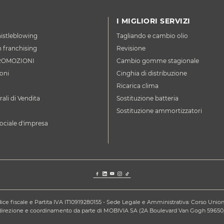
I MIGLIORI SERVIZI
istleblowing
Tagliando e cambio olio
n franchising
Revisione
ROMOZIONI
Cambio gomme stagionale
oni
Cinghia di distribuzione
Ricarica clima
ali di Vendita
Sostituzione batteria
Sostituzione ammortizzatori
ociale d'impresa
ce fiscale e Partita IVA IT10919280155 - Sede Legale e Amministrativa: Corso Unione S
a direzione e coordinamento da parte di MOBIVIA SA (2A Boulevard Van Gogh 59650,