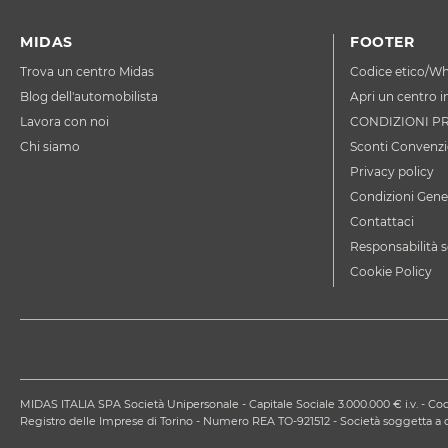
MIDAS
FOOTER
Trova un centro Midas
Codice etico/Wh
Blog dell'automobilista
Apri un centro i
Lavora con noi
CONDIZIONI P
Chi siamo
Sconti Convenzi
Privacy policy
Condizioni Gener
Contattaci
Responsabilità s
Cookie Policy
MIDAS ITALIA SPA Società Unipersonale - Capitale Sociale 3.000.000 € i.v. - Codi
Registro delle Imprese di Torino - Numero REA TO-921512 - Società soggetta 