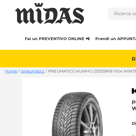
Fai un PREVENTIVO ONLINE 📲
Prendi un APPUNT
R
Home
/
pneumatici
/
PNEUMATICO KUMHO 235/55R18 V104 WINT
P
W
D