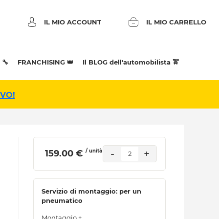
IL MIO ACCOUNT
IL MIO CARRELLO
 🔧
FRANCHISING 👑
Il BLOG dell'automobilista 🚖
IVO!
/ unità
-
+
 159.00 € 
2
Servizio di montaggio: per un
pneumatico
Montaggio +