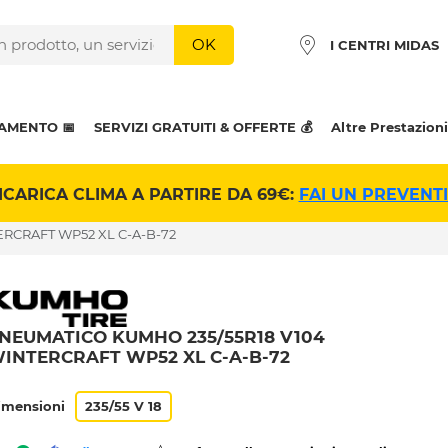
OK
I CENTRI MIDAS
AMENTO 📅
SERVIZI GRATUITI & OFFERTE 💰
Altre Prestazioni
ICARICA CLIMA A PARTIRE DA 69€:
FAI UN PREVENT
ERCRAFT WP52 XL C-A-B-72
NEUMATICO KUMHO 235/55R18 V104
INTERCRAFT WP52 XL C-A-B-72
imensioni
235/55 V 18