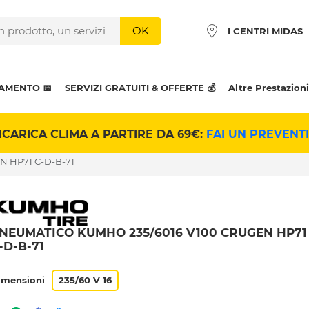
OK
I CENTRI MIDAS
AMENTO 📅
SERVIZI GRATUITI & OFFERTE 💰
Altre Prestazioni
ICARICA CLIMA A PARTIRE DA 69€:
FAI UN PREVENT
N HP71 C-D-B-71
NEUMATICO KUMHO 235/6016 V100 CRUGEN HP71
-D-B-71
imensioni
235/60 V 16