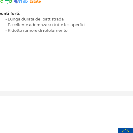
C
D
71 db
Estate
punti forti:
- Lunga durata del battistrada
- Eccellente aderenza su tutte le superfici
- Ridotto rumore di rotolamento