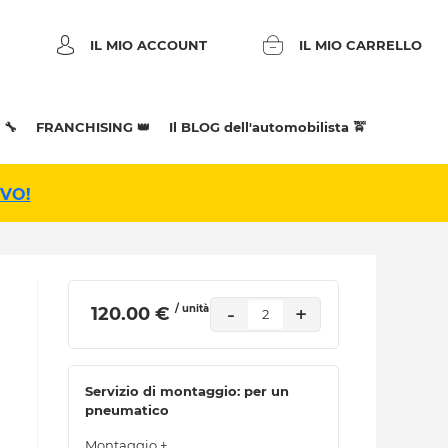
IL MIO ACCOUNT
IL MIO CARRELLO
 🔧
FRANCHISING 👑
Il BLOG dell'automobilista 🚖
IVO!
/ unità
-
+
 120.00 € 
2
Servizio di montaggio: per un
pneumatico
Montaggio +