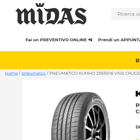
Fai un PREVENTIVO ONLINE 📲
Prendi un APPUNT
R
Home
/
pneumatici
/
PNEUMATICO KUMHO 235/6016 V100 CRUGE
P
C
D