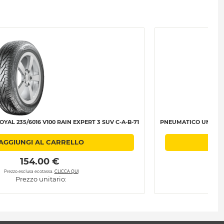
AL 235/6016 V100 RAIN EXPERT 3 SUV C-A-B-71
PNEUMATICO UNIROYAL
AGGIUNGI AL CARRELLO
AGG
 154.00 € 
Prezzo esclusa ecotassa.
CLICCA QUI
Prez
Prezzo unitario: