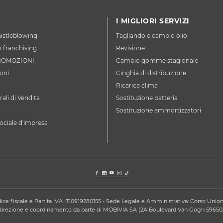
I MIGLIORI SERVIZI
istleblowing
Tagliando e cambio olio
n franchising
Revisione
ROMOZIONI
Cambio gomme stagionale
oni
Cinghia di distribuzione
Ricarica clima
ali di Vendita
Sostituzione batteria
Sostituzione ammortizzatori
ociale d'impresa
ce fiscale e Partita IVA IT10919280155 - Sede Legale e Amministrativa: Corso Unione S
a direzione e coordinamento da parte di MOBIVIA SA (2A Boulevard Van Gogh 59650,