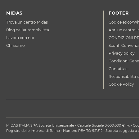
MIDAS
FOOTER
Trova un centro Midas
Codice etico/Wh
Blog dell'automobilista
Apri un centro i
Lavora con noi
CONDIZIONI P
Chi siamo
Sconti Convenzi
Privacy policy
Condizioni Gener
Contattaci
Responsabilità s
Cookie Policy
MIDAS ITALIA SPA Società Unipersonale - Capitale Sociale 3.000.000 € i.v. - Codi
Registro delle Imprese di Torino - Numero REA TO-921512 - Società soggetta 