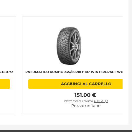
-B-B-72
PNEUMATICO KUMHO 235/60R18 H107 WINTERCRAFT WP52 XL 
AGGIUNGI AL CARRELLO
 151.00 € 
Prezzo esclusa ecotassa.
CLICCA QUI
Prezzo unitario: