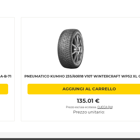
A-B-71
PNEUMATICO KUMHO 235/60R18 V107 WINTERCRAFT WP52 XL C
AGGIUNGI AL CARRELLO
 135.01 € 
Prezzo esclusa ecotassa.
CLICCA QUI
Prezzo unitario: