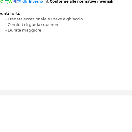
C
A
71 db
Inverno
 Conforme alle normative invernali 
punti forti:
- Frenata eccezionale su neve e ghiaccio
- Comfort di guida superiore
- Durata maggiore