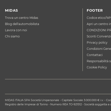
MIDAS
FOOTER
Trova un centro Midas
Codice etico/Wh
Blog dell'automobilista
Apri un centro i
Lavora con noi
CONDIZIONI P
Chi siamo
Sconti Convenzi
Privacy policy
Condizioni Gener
Contattaci
Responsabilità s
Cookie Policy
MIDAS ITALIA SPA Società Unipersonale - Capitale Sociale 3.000.000 € i.v. - Codi
Registro delle Imprese di Torino - Numero REA TO-921512 - Società soggetta 