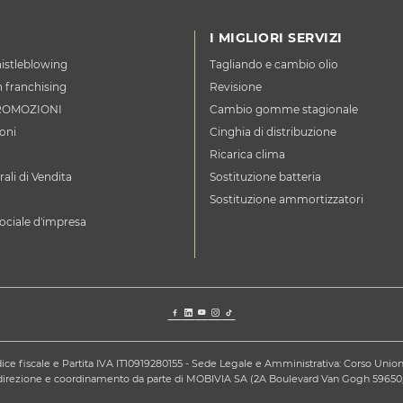
I MIGLIORI SERVIZI
istleblowing
Tagliando e cambio olio
n franchising
Revisione
ROMOZIONI
Cambio gomme stagionale
oni
Cinghia di distribuzione
Ricarica clima
ali di Vendita
Sostituzione batteria
Sostituzione ammortizzatori
ociale d'impresa
ce fiscale e Partita IVA IT10919280155 - Sede Legale e Amministrativa: Corso Unione S
a direzione e coordinamento da parte di MOBIVIA SA (2A Boulevard Van Gogh 59650,