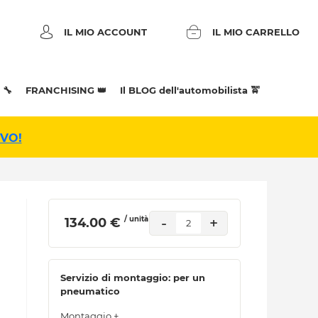
IL MIO ACCOUNT
IL MIO CARRELLO
 🔧
FRANCHISING 👑
Il BLOG dell'automobilista 🚖
IVO!
/ unità
-
+
 134.00 € 
2
Servizio di montaggio: per un
pneumatico
Montaggio +