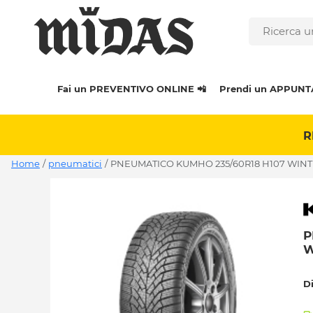
Fai un PREVENTIVO ONLINE 📲
Prendi un APPUNT
R
Home
/
pneumatici
/
PNEUMATICO KUMHO 235/60R18 H107 WINT
P
W
D