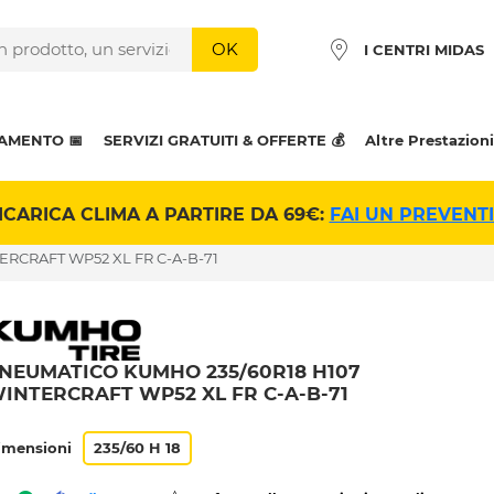
OK
I CENTRI MIDAS
AMENTO 📅
SERVIZI GRATUITI & OFFERTE 💰
Altre Prestazioni
ICARICA CLIMA A PARTIRE DA 69€:
FAI UN PREVENT
ERCRAFT WP52 XL FR C-A-B-71
NEUMATICO KUMHO 235/60R18 H107
INTERCRAFT WP52 XL FR C-A-B-71
imensioni
235/60 H 18