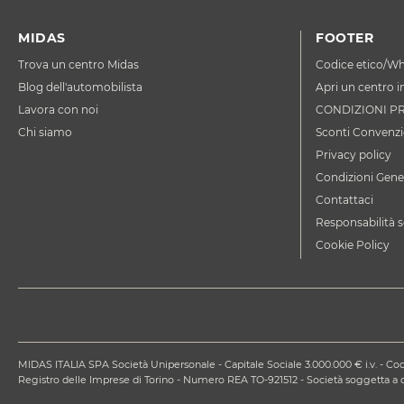
MIDAS
FOOTER
Trova un centro Midas
Codice etico/Wh
Blog dell'automobilista
Apri un centro i
Lavora con noi
CONDIZIONI P
Chi siamo
Sconti Convenzi
Privacy policy
Condizioni Gener
Contattaci
Responsabilità s
Cookie Policy
MIDAS ITALIA SPA Società Unipersonale - Capitale Sociale 3.000.000 € i.v. - Codi
Registro delle Imprese di Torino - Numero REA TO-921512 - Società soggetta 