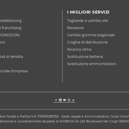
I MIGLIORI SERVIZI
istleblowing
Tagliando e cambio olio
n franchising
Revisione
ROMOZIONI
Cambio gomme stagionale
oni
Cinghia di distribuzione
Ricarica clima
ali di Vendita
Sostituzione batteria
Sostituzione ammortizzatori
ociale d'impresa
ce fiscale e Partita IVA IT10919280155 - Sede Legale e Amministrativa: Corso Unione S
a direzione e coordinamento da parte di MOBIVIA SA (2A Boulevard Van Gogh 59650,