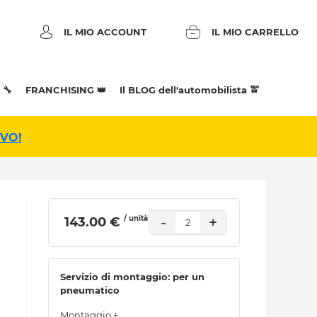
IL MIO ACCOUNT
IL MIO CARRELLO
 🔧
FRANCHISING 👑
Il BLOG dell'automobilista 🚖
IVO!
/ unità
-
+
 143.00 € 
2
Servizio di montaggio: per un
pneumatico
Montaggio +