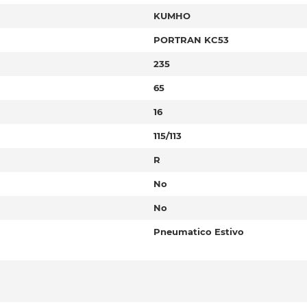
KUMHO
PORTRAN KC53
235
65
16
115/113
R
No
No
Pneumatico Estivo