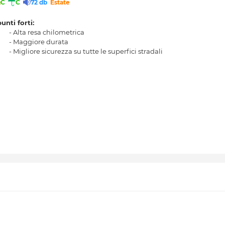
C
C
72 db
Estate
punti forti:
- Alta resa chilometrica
- Maggiore durata
- Migliore sicurezza su tutte le superfici stradali