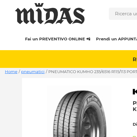
Fai un PREVENTIVO ONLINE 📲
Prendi un APPUNT
R
Home
/
pneumatici
/
PNEUMATICO KUMHO 235/6516 R115/113 POR
P
K
D