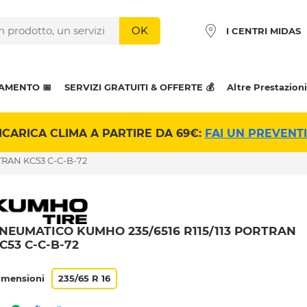
OK
I CENTRI MIDAS
AMENTO 📅
SERVIZI GRATUITI & OFFERTE 💰
Altre Prestazioni
ICARICA CLIMA A PARTIRE DA 69€:
FAI UN PREVENT
TRAN KC53 C-C-B-72
NEUMATICO KUMHO 235/6516 R115/113 PORTRAN
C53 C-C-B-72
imensioni
235/65 R 16