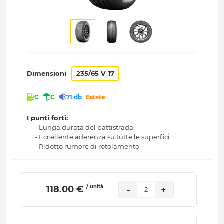
Dimensioni
235/65 V 17
C
C
71 db
Estate
I punti forti:
- Lunga durata del battistrada
- Eccellente aderenza su tutte le superfici
- Ridotto rumore di rotolamento
/ unità
 118.00 € 
-
+
2