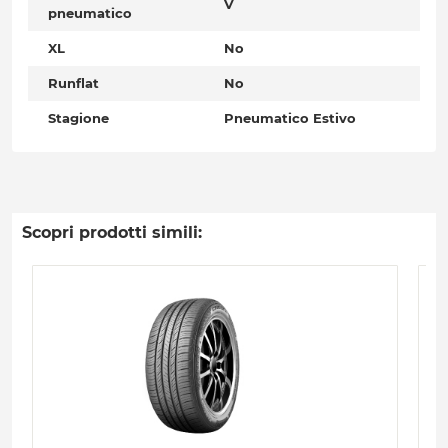
V
pneumatico
XL
No
Runflat
No
Stagione
Pneumatico Estivo
Scopri prodotti simili: