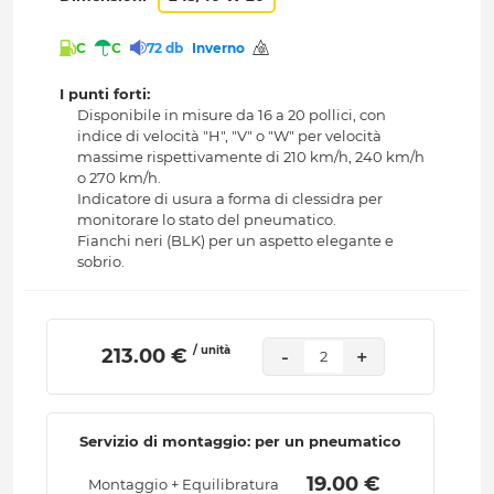
C
C
72 db
Inverno
I punti forti:
Disponibile in misure da 16 a 20 pollici, con
indice di velocità "H", "V" o "W" per velocità
massime rispettivamente di 210 km/h, 240 km/h
o 270 km/h.
Indicatore di usura a forma di clessidra per
monitorare lo stato del pneumatico.
Fianchi neri (BLK) per un aspetto elegante e
sobrio.
/ unità
 213.00 € 
-
+
2
Servizio di montaggio: per un pneumatico
 19.00 € 
Montaggio + Equilibratura