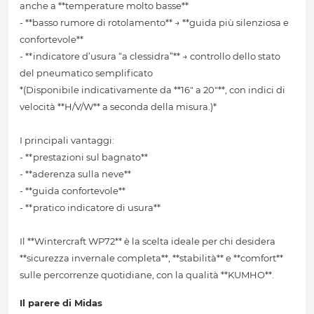
anche a **temperature molto basse**
- **basso rumore di rotolamento** → **guida più silenziosa e
confortevole**
- **indicatore d’usura “a clessidra”** → controllo dello stato
del pneumatico semplificato
*(Disponibile indicativamente da **16" a 20"**, con indici di
velocità **H/V/W** a seconda della misura.)*
I principali vantaggi:
- **prestazioni sul bagnato**
- **aderenza sulla neve**
- **guida confortevole**
- **pratico indicatore di usura**
Il **Wintercraft WP72** è la scelta ideale per chi desidera
**sicurezza invernale completa**, **stabilità** e **comfort**
sulle percorrenze quotidiane, con la qualità **KUMHO**.
Il parere di Midas