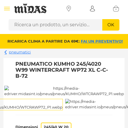
OK
RICARICA CLIMA A PARTIRE DA 69€:
FAI UN PREVENTIVO!
pneumatici
PNEUMATICO KUMHO 245/4020
W99 WINTERCRAFT WP72 XL C-C-
B-72
Dimensioni
245/40 W 20