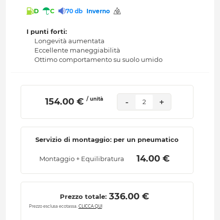
D
C
70 db
Inverno
I punti forti:
Longevità aumentata
Eccellente maneggiabilità
Ottimo comportamento su suolo umido
/ unità
 154.00 € 
-
+
2
Servizio di montaggio: per un pneumatico
 14.00 € 
Montaggio + Equilibratura
 336.00 € 
Prezzo totale:
Prezzo esclusa ecotassa.
CLICCA QUI