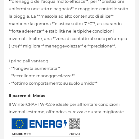
**drenaggio dell’acqua molto efficace**, per **prestazioni
uniformi su asciutto e bagnato** e maggiore controllo sotto
la pioggia. La **mescola ad alto contenuto di silice**
mantiene la gomma **elastica sotto i 7 °C**, assicurando
**forte aderenza** e stabilità nelle tipiche condizioni
invernali. Inoltre, una **zona di contatto al suolo più ampia
(+3%)** migliora **maneggevolezza** e **precisione**.
I principali vantaggi:
- **longevità aumentata**
- **eccellente maneggevolezza**
- **ottimo comportamento su suolo umido**
Il parere di Midas
Il WinterCRAFT WP52 è ideale per affrontare condizioni
invernali estreme, offrendo sicurezza e durata migliorate.