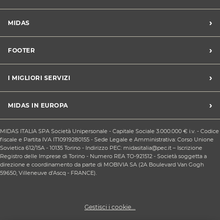
›
MIDAS
Trova un centro Midas
›
FOOTER
Blog dell'automobilista
Lavora con noi
Codice etico/Whistleblowing
›
I MIGLIORI SERVIZI
Chi siamo
Apri un centro in franchising
CONDIZIONI PROMOZIONI
Tagliando e cambio olio
›
MIDAS IN EUROPA
Sconti Convenzioni
Revisione
Privacy policy
Cambio gomme stagionale
Midas Francia
Condizioni Generali di Vendita
MIDAS ITALIA SPA Società Unipersonale - Capitale Sociale 3.000.000 € i.v. - Codice
Cinghia di distribuzione
Midas Spagna
fiscale e Partita IVA IT10919280155 - Sede Legale e Amministrativa: Corso Unione
Contattaci
Ricarica clima
Sovietica 612/15A - 10135 Torino - Indirizzo PEC: midasitalia@pec.it – Iscrizione
Midas Belgio
Responsabilità sociale d'impresa
Registro delle Imprese di Torino - Numero REA TO-921512 - Società soggetta a
Sostituzione batteria
Midas Portogallo
direzione e coordinamento da parte di MOBIVIA SA (2A Boulevard Van Gogh
Cookie Policy
Sostituzione ammortizzatori
59650, Villeneuve d'Ascq - FRANCE).
Gestisci i cookie...