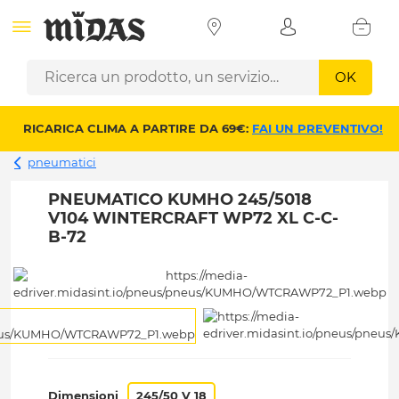
OK
RICARICA CLIMA A PARTIRE DA 69€:
FAI UN PREVENTIVO!
pneumatici
PNEUMATICO KUMHO 245/5018
V104 WINTERCRAFT WP72 XL C-C-
B-72
Dimensioni
245/50 V 18