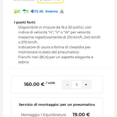
C
C
72 db
Inverno
I punti forti:
Disponibile in misure da 16 a 20 pollici, con
indice di velocità "H", "V" o "W" per velocità
massime rispettivamente di 210 km/h, 240 km/h
o 270 km/h.
Indicatore di usura a forma di clessidra per
monitorare lo stato del pneumatico.
Fianchi neri (BLK) per un aspetto elegante e
sobrio.
/ unità
 160.00 € 
-
+
2
Servizio di montaggio: per un pneumatico
 19.00 € 
Montaggio + Equilibratura