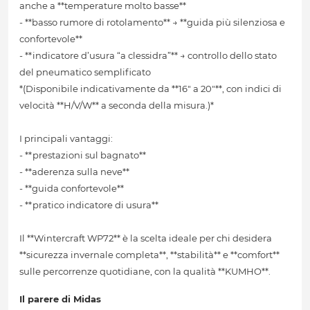
anche a **temperature molto basse**
- **basso rumore di rotolamento** → **guida più silenziosa e
confortevole**
- **indicatore d’usura “a clessidra”** → controllo dello stato
del pneumatico semplificato
*(Disponibile indicativamente da **16" a 20"**, con indici di
velocità **H/V/W** a seconda della misura.)*
I principali vantaggi:
- **prestazioni sul bagnato**
- **aderenza sulla neve**
- **guida confortevole**
- **pratico indicatore di usura**
Il **Wintercraft WP72** è la scelta ideale per chi desidera
**sicurezza invernale completa**, **stabilità** e **comfort**
sulle percorrenze quotidiane, con la qualità **KUMHO**.
Il parere di Midas