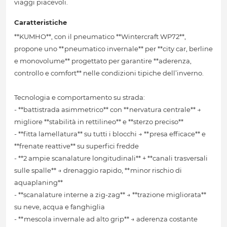
viaggi piacevoli.
Caratteristiche
**KUMHO**, con il pneumatico **Wintercraft WP72**,
propone uno **pneumatico invernale** per **city car, berline
e monovolume** progettato per garantire **aderenza,
controllo e comfort** nelle condizioni tipiche dell’inverno.
Tecnologia e comportamento su strada:
- **battistrada asimmetrico** con **nervatura centrale** →
migliore **stabilità in rettilineo** e **sterzo preciso**
- **fitta lamellatura** su tutti i blocchi → **presa efficace** e
**frenate reattive** su superfici fredde
- **2 ampie scanalature longitudinali** + **canali trasversali
sulle spalle** → drenaggio rapido, **minor rischio di
aquaplaning**
- **scanalature interne a zig-zag** → **trazione migliorata**
su neve, acqua e fanghiglia
- **mescola invernale ad alto grip** → aderenza costante