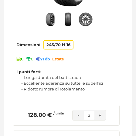
Dimensioni
245/70 H 16
C
C
71 db
Estate
I punti forti:
- Lunga durata del battistrada
- Eccellente aderenza su tutte le superfici
- Ridotto rumore di rotolamento
/ unità
 128.00 € 
-
+
2