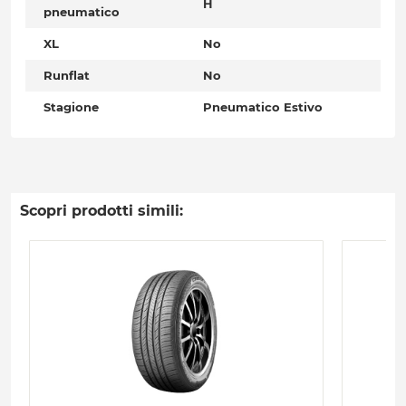
H
pneumatico
XL
No
Runflat
No
Stagione
Pneumatico Estivo
Scopri prodotti simili: