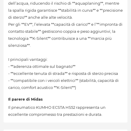
dell’acqua, riducendo il rischio di **aquaplaning**, mentre
la spalla rigida garantisce **stabilità in curva** e **precisione
di sterzo** anche alle alte velocità.
Per gli **EV**, l’elevata **capacità di carico** e l’**impronta di
contatto stabile** gestiscono coppia e peso aggiuntivi; la
tecnologia **K-Silent** contribuisce a una **marcia più
silenziosa**.
I principali vantaggi:
- **aderenza ottimale sul bagnato**
- **eccellente tenuta di strada** e risposta di sterzo precisa
- **compatibile con i veicoli elettrici** (stabilità, capacità di
carico, comfort acustico **K-Silent**)
Il parere di Midas
Il pneumatico KUMHO ECSTA HS52 rappresenta un
eccellente compromesso tra prestazioni e durata.