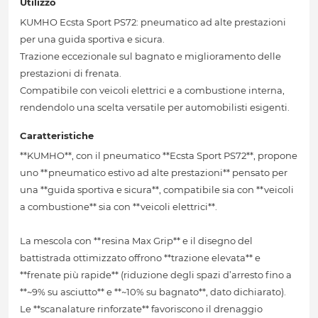
Utilizzo
KUMHO Ecsta Sport PS72: pneumatico ad alte prestazioni
per una guida sportiva e sicura.
Trazione eccezionale sul bagnato e miglioramento delle
prestazioni di frenata.
Compatibile con veicoli elettrici e a combustione interna,
rendendolo una scelta versatile per automobilisti esigenti.
Caratteristiche
**KUMHO**, con il pneumatico **Ecsta Sport PS72**, propone
uno **pneumatico estivo ad alte prestazioni** pensato per
una **guida sportiva e sicura**, compatibile sia con **veicoli
a combustione** sia con **veicoli elettrici**.
La mescola con **resina Max Grip** e il disegno del
battistrada ottimizzato offrono **trazione elevata** e
**frenate più rapide** (riduzione degli spazi d’arresto fino a
**~9% su asciutto** e **~10% su bagnato**, dato dichiarato).
Le **scanalature rinforzate** favoriscono il drenaggio