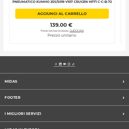
PNEUMATICO KUMHO 255/5019 V107 CRUGEN HP71 C-C-B-72
Pn
AGGIUNGI AL CARRELLO
 139.00 € 
Prezzo esclusa ecotassa.
CLICCA QUI
Prezzo unitario:
›
MIDAS
Trova un centro Midas
›
FOOTER
Blog dell'automobilista
Lavora con noi
Codice etico/Whistleblowing
›
I MIGLIORI SERVIZI
Chi siamo
Apri un centro in franchising
CONDIZIONI PROMOZIONI
Tagliando e cambio olio