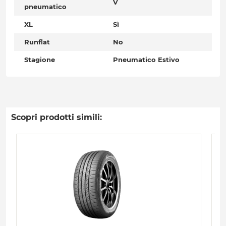
V
pneumatico
XL
Sì
Runflat
No
Stagione
Pneumatico Estivo
Scopri prodotti simili: