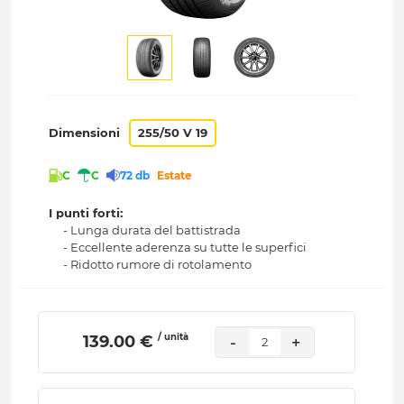
Dimensioni
255/50 V 19
C
C
72 db
Estate
I punti forti:
- Lunga durata del battistrada
- Eccellente aderenza su tutte le superfici
- Ridotto rumore di rotolamento
/ unità
 139.00 € 
-
+
2