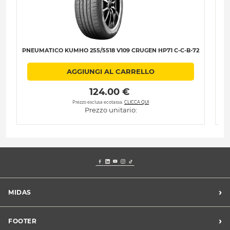
PNEUMATICO KUMHO 255/5518 V109 CRUGEN HP71 C-C-B-72
Pn
AGGIUNGI AL CARRELLO
 124.00 € 
Prezzo esclusa ecotassa.
CLICCA QUI
Prezzo unitario:
›
MIDAS
Trova un centro Midas
›
FOOTER
Blog dell'automobilista