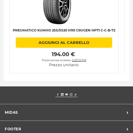
PNEUMATICO KUMHO 255/5520 H110 CRUGEN HP71 C-C-B-72
Pn
AGGIUNGI AL CARRELLO
 194.00 € 
Prezzo esclusa ecotassa.
CLICCA QUI
Prezzo unitario:
›
MIDAS
Trova un centro Midas
›
FOOTER
Blog dell'automobilista