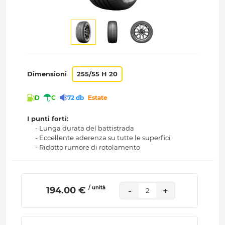
Dimensioni
255/55 H 20
D
C
72 db
Estate
I punti forti:
- Lunga durata del battistrada
- Eccellente aderenza su tutte le superfici
- Ridotto rumore di rotolamento
/ unità
 194.00 € 
-
+
2