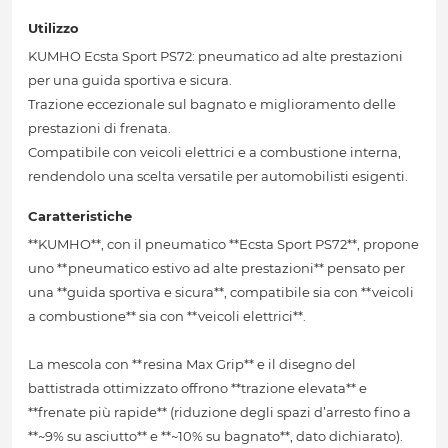
Utilizzo
KUMHO Ecsta Sport PS72: pneumatico ad alte prestazioni
per una guida sportiva e sicura.
Trazione eccezionale sul bagnato e miglioramento delle
prestazioni di frenata.
Compatibile con veicoli elettrici e a combustione interna,
rendendolo una scelta versatile per automobilisti esigenti.
Caratteristiche
**KUMHO**, con il pneumatico **Ecsta Sport PS72**, propone
uno **pneumatico estivo ad alte prestazioni** pensato per
una **guida sportiva e sicura**, compatibile sia con **veicoli
a combustione** sia con **veicoli elettrici**.
La mescola con **resina Max Grip** e il disegno del
battistrada ottimizzato offrono **trazione elevata** e
**frenate più rapide** (riduzione degli spazi d’arresto fino a
**~9% su asciutto** e **~10% su bagnato**, dato dichiarato).