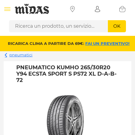
OK
RICARICA CLIMA A PARTIRE DA 69€:
FAI UN PREVENTIVO!
pneumatici
PNEUMATICO KUMHO 265/30R20
Y94 ECSTA SPORT S PS72 XL D-A-B-
72