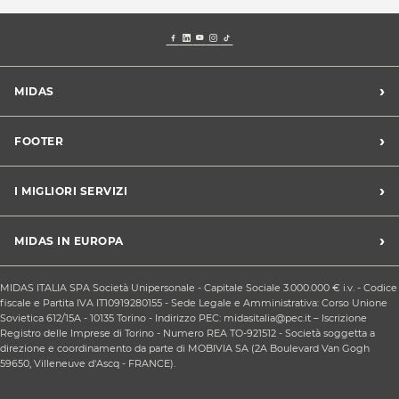
›
MIDAS
Trova un centro Midas
›
FOOTER
Blog dell'automobilista
Lavora con noi
Codice etico/Whistleblowing
›
I MIGLIORI SERVIZI
Chi siamo
Apri un centro in franchising
CONDIZIONI PROMOZIONI
Tagliando e cambio olio
›
MIDAS IN EUROPA
Sconti Convenzioni
Revisione
Privacy policy
Cambio gomme stagionale
Midas Francia
Condizioni Generali di Vendita
MIDAS ITALIA SPA Società Unipersonale - Capitale Sociale 3.000.000 € i.v. - Codice
Cinghia di distribuzione
Midas Spagna
fiscale e Partita IVA IT10919280155 - Sede Legale e Amministrativa: Corso Unione
Contattaci
Ricarica clima
Sovietica 612/15A - 10135 Torino - Indirizzo PEC: midasitalia@pec.it – Iscrizione
Midas Belgio
Responsabilità sociale d'impresa
Registro delle Imprese di Torino - Numero REA TO-921512 - Società soggetta a
Sostituzione batteria
Midas Portogallo
direzione e coordinamento da parte di MOBIVIA SA (2A Boulevard Van Gogh
Cookie Policy
Sostituzione ammortizzatori
59650, Villeneuve d'Ascq - FRANCE).