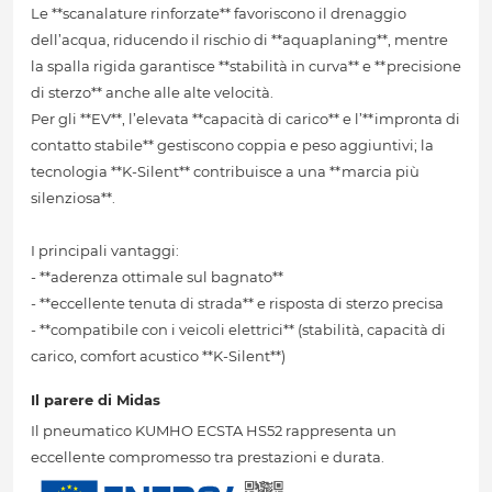
Le **scanalature rinforzate** favoriscono il drenaggio
dell’acqua, riducendo il rischio di **aquaplaning**, mentre
la spalla rigida garantisce **stabilità in curva** e **precisione
di sterzo** anche alle alte velocità.
Per gli **EV**, l’elevata **capacità di carico** e l’**impronta di
contatto stabile** gestiscono coppia e peso aggiuntivi; la
tecnologia **K-Silent** contribuisce a una **marcia più
silenziosa**.
I principali vantaggi:
- **aderenza ottimale sul bagnato**
- **eccellente tenuta di strada** e risposta di sterzo precisa
- **compatibile con i veicoli elettrici** (stabilità, capacità di
carico, comfort acustico **K-Silent**)
Il parere di Midas
Il pneumatico KUMHO ECSTA HS52 rappresenta un
eccellente compromesso tra prestazioni e durata.