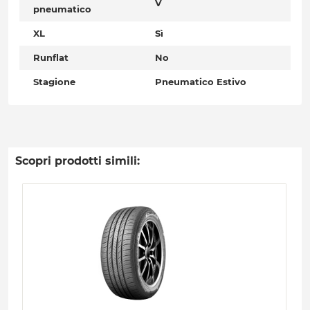
V
pneumatico
XL
Sì
Runflat
No
Stagione
Pneumatico Estivo
Scopri prodotti simili: