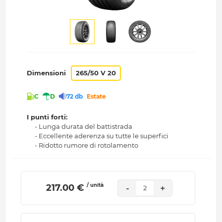
Dimensioni
265/50 V 20
C
D
72 db
Estate
I punti forti:
- Lunga durata del battistrada
- Eccellente aderenza su tutte le superfici
- Ridotto rumore di rotolamento
/ unità
 217.00 € 
-
+
2