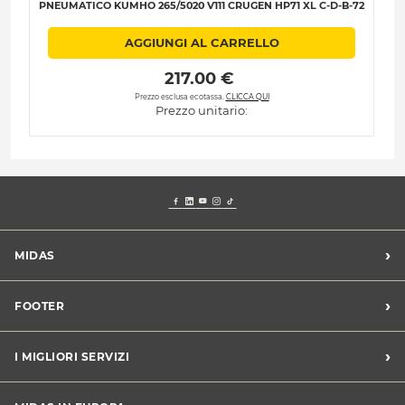
PNEUMATICO KUMHO 265/5020 V111 CRUGEN HP71 XL C-D-B-72
AGGIUNGI AL CARRELLO
 217.00 € 
Prezzo esclusa ecotassa.
CLICCA QUI
Prezzo unitario:
›
MIDAS
Trova un centro Midas
›
FOOTER
Blog dell'automobilista
Lavora con noi
Codice etico/Whistleblowing
›
I MIGLIORI SERVIZI
Chi siamo
Apri un centro in franchising
CONDIZIONI PROMOZIONI
Tagliando e cambio olio