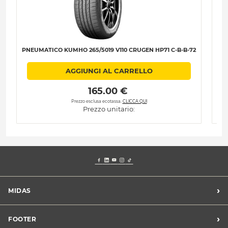
PNEUMATICO KUMHO 265/5019 V110 CRUGEN HP71 C-B-B-72
PNE
AGGIUNGI AL CARRELLO
 165.00 € 
Prezzo esclusa ecotassa.
CLICCA QUI
Prezzo unitario:
›
MIDAS
Trova un centro Midas
›
FOOTER
Blog dell'automobilista