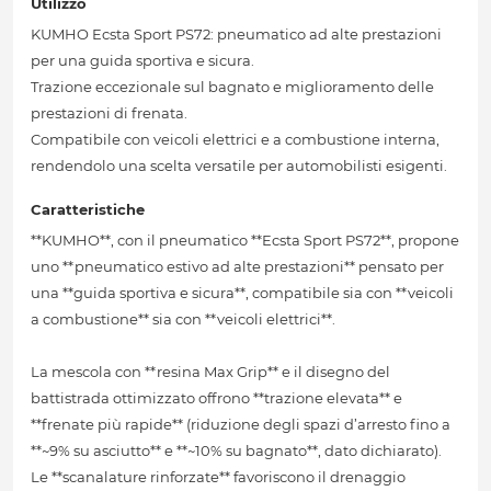
Utilizzo
KUMHO Ecsta Sport PS72: pneumatico ad alte prestazioni
per una guida sportiva e sicura.
Trazione eccezionale sul bagnato e miglioramento delle
prestazioni di frenata.
Compatibile con veicoli elettrici e a combustione interna,
rendendolo una scelta versatile per automobilisti esigenti.
Caratteristiche
**KUMHO**, con il pneumatico **Ecsta Sport PS72**, propone
uno **pneumatico estivo ad alte prestazioni** pensato per
una **guida sportiva e sicura**, compatibile sia con **veicoli
a combustione** sia con **veicoli elettrici**.
La mescola con **resina Max Grip** e il disegno del
battistrada ottimizzato offrono **trazione elevata** e
**frenate più rapide** (riduzione degli spazi d’arresto fino a
**~9% su asciutto** e **~10% su bagnato**, dato dichiarato).
Le **scanalature rinforzate** favoriscono il drenaggio