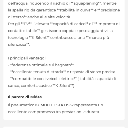
dell’acqua, riducendo il rischio di **aquaplaning**, mentre
la spalla rigida garantisce **stabilità in curva** e **precisione
di sterzo** anche alle alte velocità.
Per gli **EV**, l’elevata **capacità di carico** e l’**impronta di
contatto stabile** gestiscono coppia e peso aggiuntivi; la
tecnologia **K-Silent** contribuisce a una **marcia più
silenziosa**.
I principali vantaggi:
- **aderenza ottimale sul bagnato**
- **eccellente tenuta di strada** e risposta di sterzo precisa
- **compatibile con i veicoli elettrici** (stabilità, capacità di
carico, comfort acustico **K-Silent**)
Il parere di Midas
Il pneumatico KUMHO ECSTA HS52 rappresenta un
eccellente compromesso tra prestazioni e durata.