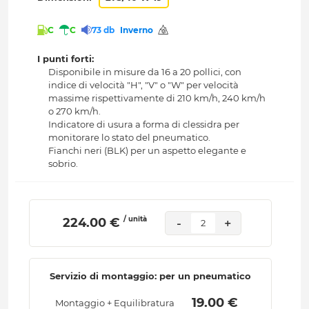
C
C
73 db
Inverno
I punti forti:
Disponibile in misure da 16 a 20 pollici, con
indice di velocità "H", "V" o "W" per velocità
massime rispettivamente di 210 km/h, 240 km/h
o 270 km/h.
Indicatore di usura a forma di clessidra per
monitorare lo stato del pneumatico.
Fianchi neri (BLK) per un aspetto elegante e
sobrio.
/ unità
 224.00 € 
-
+
2
Servizio di montaggio: per un pneumatico
 19.00 € 
Montaggio + Equilibratura