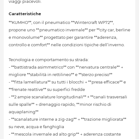
viaggi piacevoli.
Caratteristiche
**KUMHO**, con il pneumatico **Wintercraft WP72**,
propone uno **pneumatico invernale** per **city car, berline
e monovolume** progettato per garantire **aderenza,
controllo e comfort** nelle condizioni tipiche dell’inverno.
Tecnologia e comportamento su strada:
- **battistrada asimmetrico** con **nervatura centrale** →
migliore **stabilità in rettilineo** e **sterzo preciso**
- **fitta lamellatura** su tutti i blocchi → **presa efficace** e
**frenate reattive** su superfici fredde
- **2 ampie scanalature longitudinali** + **canali trasversali
sulle spalle** → drenaggio rapido, **minor rischio di
aquaplaning**
- **scanalature interne a zig-zag** → **trazione migliorata**
su neve, acqua e fanghiglia
- **mescola invernale ad alto grip** → aderenza costante