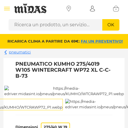
OK
RICARICA CLIMA A PARTIRE DA 69€:
FAI UN PREVENTIVO!
pneumatici
PNEUMATICO KUMHO 275/4019
W105 WINTERCRAFT WP72 XL C-C-
B-73
Dimensioni
275/40 W 19