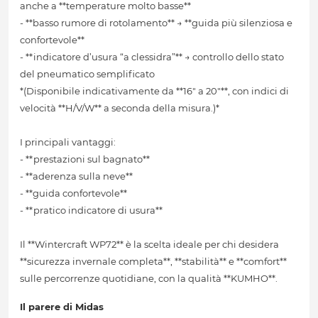
anche a **temperature molto basse**
- **basso rumore di rotolamento** → **guida più silenziosa e
confortevole**
- **indicatore d’usura “a clessidra”** → controllo dello stato
del pneumatico semplificato
*(Disponibile indicativamente da **16" a 20"**, con indici di
velocità **H/V/W** a seconda della misura.)*
I principali vantaggi:
- **prestazioni sul bagnato**
- **aderenza sulla neve**
- **guida confortevole**
- **pratico indicatore di usura**
Il **Wintercraft WP72** è la scelta ideale per chi desidera
**sicurezza invernale completa**, **stabilità** e **comfort**
sulle percorrenze quotidiane, con la qualità **KUMHO**.
Il parere di Midas