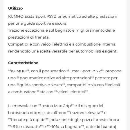
Utilizzo
KUMHO Ecsta Sport PS72: pneumatico ad alte prestazioni
per una guida sportiva e sicura.
Trazione eccezionale sul bagnato e miglioramento delle
prestazioni di frenata.
Compatibile con veicoli elettrici e a combustione interna,
rendendolo una scelta versatile per automobilisti esigenti.
Caratteristiche
**KUMHO**, con il pneumatico **Ecsta Sport PS72**, propone
uno **pneumatico estivo ad alte prestazioni** pensato per
una **guida sportiva e sicura**, compatibile sia con **veicoli
a combustione** sia con **veicoli elettrici**.
La mescola con **resina Max Grip** e il disegno del
battistrada ottimizzato offrono **trazione elevata** e
**frenate più rapide** (riduzione degli spazi d’arresto fino a
**~9% su asciutto** e **~10% su bagnato**, dato dichiarato).