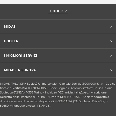
›
MIDAS
Trova un centro Midas
›
FOOTER
Blog dell'automobilista
Lavora con noi
Codice etico/Whistleblowing
›
I MIGLIORI SERVIZI
Chi siamo
Apri un centro in franchising
CONDIZIONI PROMOZIONI
Tagliando e cambio olio
›
MIDAS IN EUROPA
Sconti Convenzioni
Revisione
Privacy policy
Cambio gomme stagionale
Midas Francia
Condizioni Generali di Vendita
MIDAS ITALIA SPA Società Unipersonale - Capitale Sociale 3.000.000 € i.v. - Codice
Cinghia di distribuzione
Midas Spagna
fiscale e Partita IVA IT10919280155 - Sede Legale e Amministrativa: Corso Unione
Contattaci
Ricarica clima
Sovietica 612/15A - 10135 Torino - Indirizzo PEC: midasitalia@pec.it – Iscrizione
Midas Belgio
Responsabilità sociale d'impresa
Registro delle Imprese di Torino - Numero REA TO-921512 - Società soggetta a
Sostituzione batteria
Midas Portogallo
direzione e coordinamento da parte di MOBIVIA SA (2A Boulevard Van Gogh
Cookie Policy
Sostituzione ammortizzatori
59650, Villeneuve d'Ascq - FRANCE).