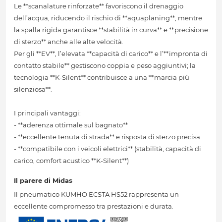
Le **scanalature rinforzate** favoriscono il drenaggio
dell’acqua, riducendo il rischio di **aquaplaning**, mentre
la spalla rigida garantisce **stabilità in curva** e **precisione
di sterzo** anche alle alte velocità.
Per gli **EV**, l’elevata **capacità di carico** e l’**impronta di
contatto stabile** gestiscono coppia e peso aggiuntivi; la
tecnologia **K-Silent** contribuisce a una **marcia più
silenziosa**.
I principali vantaggi:
- **aderenza ottimale sul bagnato**
- **eccellente tenuta di strada** e risposta di sterzo precisa
- **compatibile con i veicoli elettrici** (stabilità, capacità di
carico, comfort acustico **K-Silent**)
Il parere di Midas
Il pneumatico KUMHO ECSTA HS52 rappresenta un
eccellente compromesso tra prestazioni e durata.