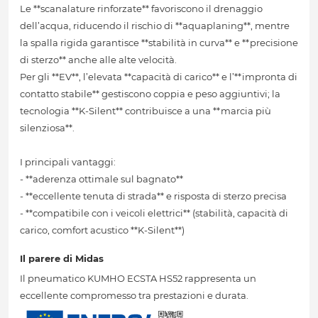
Le **scanalature rinforzate** favoriscono il drenaggio
dell’acqua, riducendo il rischio di **aquaplaning**, mentre
la spalla rigida garantisce **stabilità in curva** e **precisione
di sterzo** anche alle alte velocità.
Per gli **EV**, l’elevata **capacità di carico** e l’**impronta di
contatto stabile** gestiscono coppia e peso aggiuntivi; la
tecnologia **K-Silent** contribuisce a una **marcia più
silenziosa**.
I principali vantaggi:
- **aderenza ottimale sul bagnato**
- **eccellente tenuta di strada** e risposta di sterzo precisa
- **compatibile con i veicoli elettrici** (stabilità, capacità di
carico, comfort acustico **K-Silent**)
Il parere di Midas
Il pneumatico KUMHO ECSTA HS52 rappresenta un
eccellente compromesso tra prestazioni e durata.