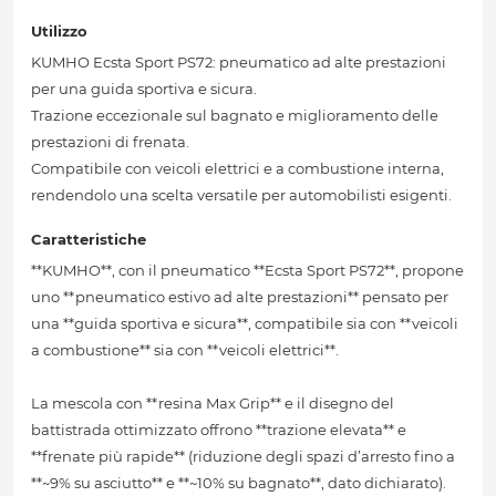
Utilizzo
KUMHO Ecsta Sport PS72: pneumatico ad alte prestazioni
per una guida sportiva e sicura.
Trazione eccezionale sul bagnato e miglioramento delle
prestazioni di frenata.
Compatibile con veicoli elettrici e a combustione interna,
rendendolo una scelta versatile per automobilisti esigenti.
Caratteristiche
**KUMHO**, con il pneumatico **Ecsta Sport PS72**, propone
uno **pneumatico estivo ad alte prestazioni** pensato per
una **guida sportiva e sicura**, compatibile sia con **veicoli
a combustione** sia con **veicoli elettrici**.
La mescola con **resina Max Grip** e il disegno del
battistrada ottimizzato offrono **trazione elevata** e
**frenate più rapide** (riduzione degli spazi d’arresto fino a
**~9% su asciutto** e **~10% su bagnato**, dato dichiarato).