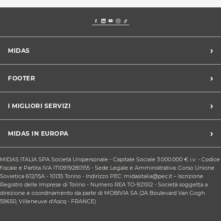
›
MIDAS
Trova un centro Midas
›
FOOTER
Blog dell'automobilista
Lavora con noi
Codice etico/Whistleblowing
›
I MIGLIORI SERVIZI
Chi siamo
Apri un centro in franchising
CONDIZIONI PROMOZIONI
Tagliando e cambio olio
›
MIDAS IN EUROPA
Sconti Convenzioni
Revisione
Privacy policy
Cambio gomme stagionale
Midas Francia
Condizioni Generali di Vendita
MIDAS ITALIA SPA Società Unipersonale - Capitale Sociale 3.000.000 € i.v. - Codice
Cinghia di distribuzione
Midas Spagna
fiscale e Partita IVA IT10919280155 - Sede Legale e Amministrativa: Corso Unione
Contattaci
Ricarica clima
Sovietica 612/15A - 10135 Torino - Indirizzo PEC: midasitalia@pec.it – Iscrizione
Midas Belgio
Responsabilità sociale d'impresa
Registro delle Imprese di Torino - Numero REA TO-921512 - Società soggetta a
Sostituzione batteria
Midas Portogallo
direzione e coordinamento da parte di MOBIVIA SA (2A Boulevard Van Gogh
Cookie Policy
Sostituzione ammortizzatori
59650, Villeneuve d'Ascq - FRANCE).