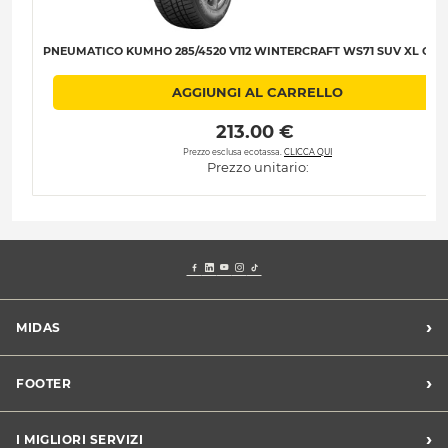
PNEUMATICO KUMHO 285/4520 V112 WINTERCRAFT WS71 SUV XL C-C-
AGGIUNGI AL CARRELLO
 213.00 € 
Prezzo esclusa ecotassa.
CLICCA QUI
Prezzo unitario:
›
MIDAS
Trova un centro Midas
›
FOOTER
Blog dell'automobilista
Lavora con noi
Codice etico/Whistleblowing
›
I MIGLIORI SERVIZI
Chi siamo
Apri un centro in franchising