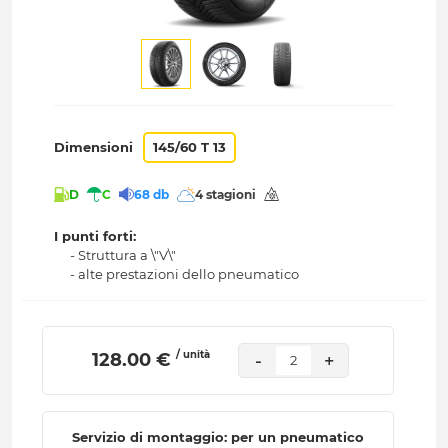
Dimensioni
145/60 T 13
D
C
68 db
4 stagioni
I punti forti:
- Struttura a \"V\"
- alte prestazioni dello pneumatico
/ unità
 128.00 € 
-
+
2
Servizio di montaggio: per un pneumatico