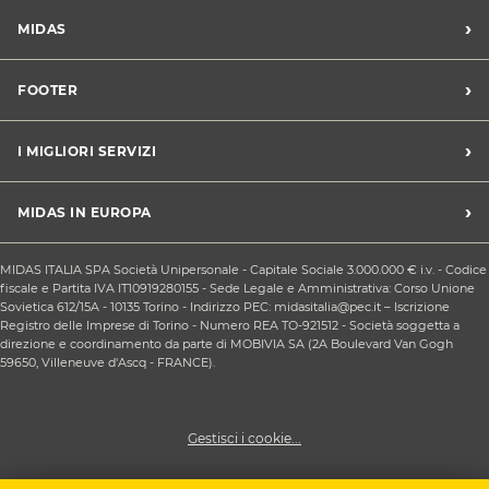
›
MIDAS
Trova un centro Midas
›
FOOTER
Blog dell'automobilista
Lavora con noi
Codice etico/Whistleblowing
›
I MIGLIORI SERVIZI
Chi siamo
Apri un centro in franchising
CONDIZIONI PROMOZIONI
Tagliando e cambio olio
›
MIDAS IN EUROPA
Sconti Convenzioni
Revisione
Privacy policy
Cambio gomme stagionale
Midas Francia
Condizioni Generali di Vendita
MIDAS ITALIA SPA Società Unipersonale - Capitale Sociale 3.000.000 € i.v. - Codice
Cinghia di distribuzione
Midas Spagna
fiscale e Partita IVA IT10919280155 - Sede Legale e Amministrativa: Corso Unione
Contattaci
Ricarica clima
Sovietica 612/15A - 10135 Torino - Indirizzo PEC: midasitalia@pec.it – Iscrizione
Midas Belgio
Responsabilità sociale d'impresa
Registro delle Imprese di Torino - Numero REA TO-921512 - Società soggetta a
Sostituzione batteria
Midas Portogallo
direzione e coordinamento da parte di MOBIVIA SA (2A Boulevard Van Gogh
Cookie Policy
Sostituzione ammortizzatori
59650, Villeneuve d'Ascq - FRANCE).
Gestisci i cookie...