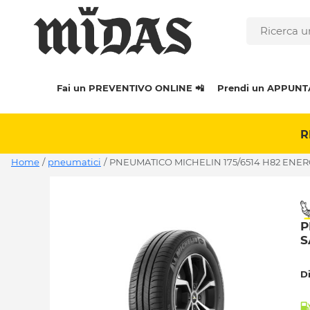
Fai un PREVENTIVO ONLINE 📲
Prendi un APPUNT
R
Home
/
pneumatici
/
PNEUMATICO MICHELIN 175/6514 H82 ENER
P
S
D