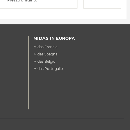
Prezzo unitario:
P
MIDAS IN EUROPA
Midas Francia
Midas Spagna
Midas Belgio
Midas Portogallo