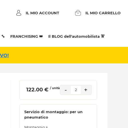
IL MIO ACCOUNT
IL MIO CARRELLO
 🔧
FRANCHISING 👑
Il BLOG dell'automobilista 🚖
IVO!
/ unità
-
+
 122.00 € 
2
Servizio di montaggio: per un
pneumatico
Montaggio +