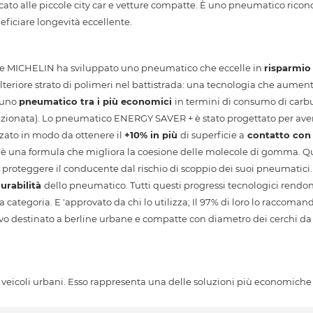
o alle piccole city car e vetture compatte. È uno pneumatico ricono
eficiare longevità eccellente.
ese MICHELIN ha sviluppato uno pneumatico che eccelle in
risparmio
lteriore strato di polimeri nel battistrada: una tecnologia che aumen
 uno
pneumatico tra i più economici
in termini di consumo di carb
lezionata). Lo pneumatico ENERGY SAVER + è stato progettato per av
izzato in modo da ottenere il
+10% in più
di superficie a
contatto con 
 è una formula che migliora la coesione delle molecole di gomma. Qu
proteggere il conducente dal rischio di scoppio dei suoi pneumatici.
urabilità
dello pneumatico. Tutti questi progressi tecnologici rendon
tegoria. E 'approvato da chi lo utilizza; Il 97% di loro lo raccomand
estinato a berline urbane e compatte con diametro dei cerchi da 14 '
eicoli urbani. Esso rappresenta una delle soluzioni più economiche e