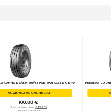
O KUMHO 175/6514 T90/88 PORTRAN KC53 D-C-B-70
PNEUMATICO UNIR
AGGIUNGI AL CARRELLO
A
 100.00 € 
Prezzo esclusa ecotassa.
CLICCA QUI