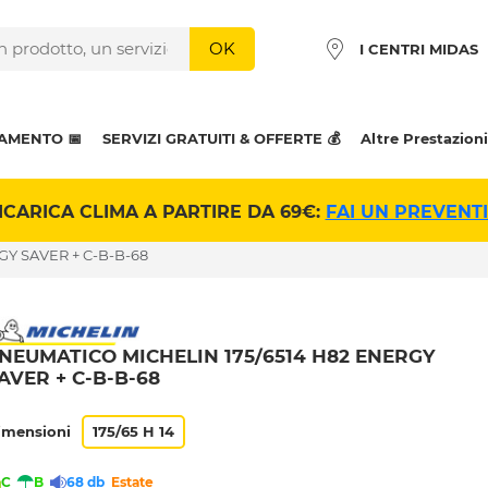
OK
I CENTRI MIDAS
AMENTO 📅
SERVIZI GRATUITI & OFFERTE 💰
Altre Prestazioni
ICARICA CLIMA A PARTIRE DA 69€:
FAI UN PREVENT
GY SAVER + C-B-B-68
NEUMATICO MICHELIN 175/6514 H82 ENERGY
AVER + C-B-B-68
imensioni
175/65 H 14
C
B
68 db
Estate