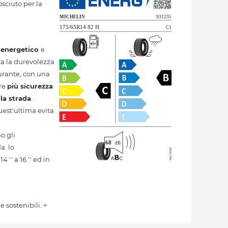
sciuto per la
 energetico
e
ta la durevolezza
urante, con una
ere
più sicurezza
la strada
.
est'ultima evita
o gli
a. lo
' a 16 '' ed in
 sostenibili. +