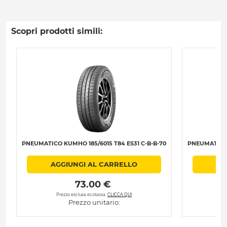
Scopri prodotti simili:
PNEUMATICO KUMHO 185/6015 T84 ES31 C-B-B-70
PNEUMATICO 
AGGIUNGI AL CARRELLO
AG
 73.00 € 
Prezzo esclusa ecotassa.
CLICCA QUI
Pr
Prezzo unitario: