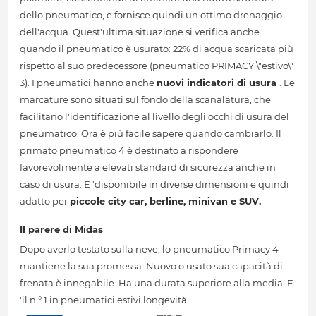
dello pneumatico, e fornisce quindi un ottimo drenaggio
dell'acqua. Quest'ultima situazione si verifica anche
quando il pneumatico è usurato: 22% di acqua scaricata più
rispetto al suo predecessore (pneumatico PRIMACY \"estivo\"
3). I pneumatici hanno anche
nuovi indicatori di usura
. Le
marcature sono situati sul fondo della scanalatura, che
facilitano l'identificazione al livello degli occhi di usura del
pneumatico. Ora è più facile sapere quando cambiarlo. Il
primato pneumatico 4 è destinato a rispondere
favorevolmente a elevati standard di sicurezza anche in
caso di usura. E 'disponibile in diverse dimensioni e quindi
adatto per
piccole city car, berline, minivan e SUV.
Il parere di Midas
Dopo averlo testato sulla neve, lo pneumatico Primacy 4
mantiene la sua promessa. Nuovo o usato sua capacità di
frenata è innegabile. Ha una durata superiore alla media. E
'il n ° 1 in pneumatici estivi longevità.