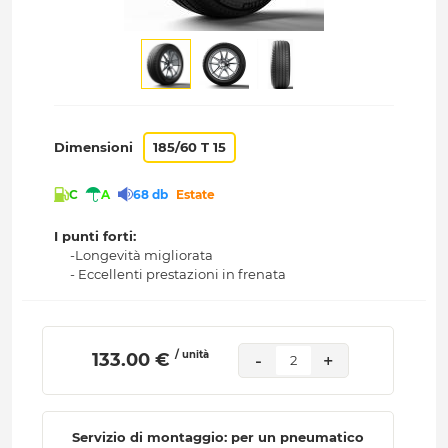
Dimensioni
185/60 T 15
C
A
68 db
Estate
I punti forti:
-Longevità migliorata
- Eccellenti prestazioni in frenata
/ unità
 133.00 € 
-
+
2
Servizio di montaggio: per un pneumatico