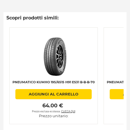
Scopri prodotti simili:
PNEUMATICO KUMHO 195/6515 H91 ES31 B-B-B-70
PNEUMATICO K
AGGIUNGI AL CARRELLO
AG
 64.00 € 
Prezzo esclusa ecotassa.
CLICCA QUI
Pre
Prezzo unitario: