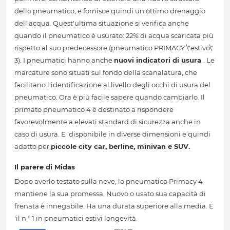
dello pneumatico, e fornisce quindi un ottimo drenaggio
dell'acqua. Quest'ultima situazione si verifica anche
quando il pneumatico è usurato: 22% di acqua scaricata più
rispetto al suo predecessore (pneumatico PRIMACY \"estivo\"
3). I pneumatici hanno anche
nuovi indicatori di usura
. Le
marcature sono situati sul fondo della scanalatura, che
facilitano l'identificazione al livello degli occhi di usura del
pneumatico. Ora è più facile sapere quando cambiarlo. Il
primato pneumatico 4 è destinato a rispondere
favorevolmente a elevati standard di sicurezza anche in
caso di usura. E 'disponibile in diverse dimensioni e quindi
adatto per
piccole city car, berline, minivan e SUV.
Il parere di Midas
Dopo averlo testato sulla neve, lo pneumatico Primacy 4
mantiene la sua promessa. Nuovo o usato sua capacità di
frenata è innegabile. Ha una durata superiore alla media. E
'il n ° 1 in pneumatici estivi longevità.