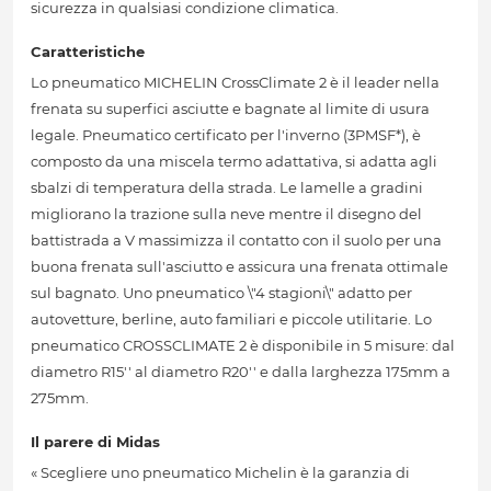
sicurezza in qualsiasi condizione climatica.
Caratteristiche
Lo pneumatico MICHELIN CrossClimate 2 è il leader nella
frenata su superfici asciutte e bagnate al limite di usura
legale. Pneumatico certificato per l'inverno (3PMSF*), è
composto da una miscela termo adattativa, si adatta agli
sbalzi di temperatura della strada. Le lamelle a gradini
migliorano la trazione sulla neve mentre il disegno del
battistrada a V massimizza il contatto con il suolo per una
buona frenata sull'asciutto e assicura una frenata ottimale
sul bagnato. Uno pneumatico \"4 stagioni\" adatto per
autovetture, berline, auto familiari e piccole utilitarie. Lo
pneumatico CROSSCLIMATE 2 è disponibile in 5 misure: dal
diametro R15'' al diametro R20'' e dalla larghezza 175mm a
275mm.
Il parere di Midas
« Scegliere uno pneumatico Michelin è la garanzia di