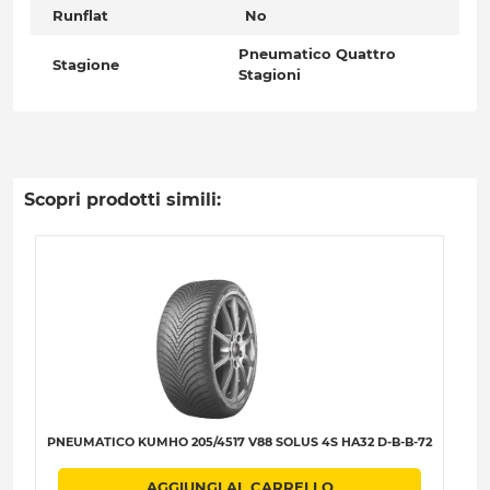
Runflat
No
Pneumatico Quattro
Stagione
Stagioni
Scopri prodotti simili:
PNEUMATICO KUMHO 205/4517 V88 SOLUS 4S HA32 D-B-B-72
P
AGGIUNGI AL CARRELLO