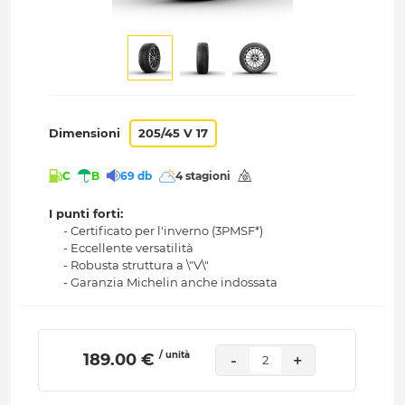
Dimensioni
205/45 V 17
C
B
69 db
4 stagioni
I punti forti:
- Certificato per l'inverno (3PMSF*)
- Eccellente versatilità
- Robusta struttura a \"V\"
- Garanzia Michelin anche indossata
/ unità
 189.00 € 
-
+
2