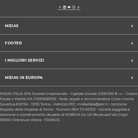
›
MIDAS
Trova un centro Midas
›
FOOTER
Blog dell'automobilista
Lavora con noi
Codice etico/Whistleblowing
›
I MIGLIORI SERVIZI
Chi siamo
Apri un centro in franchising
CONDIZIONI PROMOZIONI
Tagliando e cambio olio
›
MIDAS IN EUROPA
Sconti Convenzioni
Revisione
Privacy policy
Cambio gomme stagionale
Midas Francia
Condizioni Generali di Vendita
MIDAS ITALIA SPA Società Unipersonale - Capitale Sociale 3.000.000 € i.v. - Codice
Cinghia di distribuzione
Midas Spagna
fiscale e Partita IVA IT10919280155 - Sede Legale e Amministrativa: Corso Unione
Contattaci
Ricarica clima
Sovietica 612/15A - 10135 Torino - Indirizzo PEC: midasitalia@pec.it – Iscrizione
Midas Belgio
Responsabilità sociale d'impresa
Registro delle Imprese di Torino - Numero REA TO-921512 - Società soggetta a
Sostituzione batteria
Midas Portogallo
direzione e coordinamento da parte di MOBIVIA SA (2A Boulevard Van Gogh
Cookie Policy
Sostituzione ammortizzatori
59650, Villeneuve d'Ascq - FRANCE).