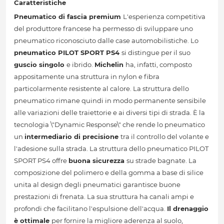
Caratteristiche
Pneumatico di fascia premium
L'esperienza competitiva
del produttore francese ha permesso di sviluppare uno
pneumatico riconosciuto dalle case automobilistiche. Lo
pneumatico PILOT SPORT PS4
si distingue per il suo
guscio singolo
e ibrido.
Michelin
ha, infatti, composto
appositamente una struttura in nylon e fibra
particolarmente resistente al calore. La struttura dello
pneumatico rimane quindi in modo permanente sensibile
alle variazioni delle traiettorie e ai diversi tipi di strada. È la
tecnologia \"Dynamic Response\" che rende lo pneumatico
un
intermediario di precisione
tra il controllo del volante e
l'adesione sulla strada. La struttura dello pneumatico PILOT
SPORT PS4 offre
buona sicurezza
su strade bagnate. La
composizione del polimero e della gomma a base di silice
unita al design degli pneumatici garantisce buone
prestazioni di frenata. La sua struttura ha canali ampi e
profondi che facilitano l'espulsione dell'acqua.
Il drenaggio
è ottimale
per fornire la migliore aderenza al suolo,