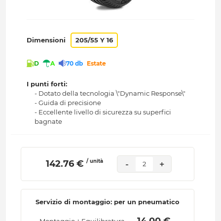
Dimensioni
205/55 Y 16
D
A
70 db
Estate
I punti forti:
- Dotato della tecnologia \"Dynamic Response\"
- Guida di precisione
- Eccellente livello di sicurezza su superfici
bagnate
/ unità
 142.76 € 
-
+
2
Servizio di montaggio: per un pneumatico