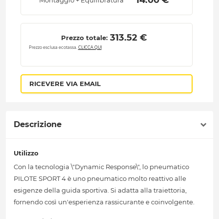
 14.00 € 
Montaggio + Equilibratura
 313.52 € 
Prezzo totale:
Prezzo esclusa ecotassa.
CLICCA QUI
RICEVERE VIA EMAIL
Descrizione
Utilizzo
Con la tecnologia \"Dynamic Response\", lo pneumatico
PILOTE SPORT 4 è uno pneumatico molto reattivo alle
esigenze della guida sportiva. Si adatta alla traiettoria,
fornendo così un'esperienza rassicurante e coinvolgente.