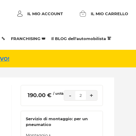
IL MIO ACCOUNT
IL MIO CARRELLO
 🔧
FRANCHISING 👑
Il BLOG dell'automobilista 🚖
IVO!
/ unità
-
+
 190.00 € 
2
Servizio di montaggio: per un
pneumatico
Montaggio +