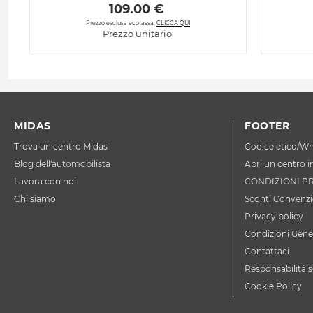
 109.00 € 
Prezzo esclusa ecotassa.
CLICCA QUI
Prezzo unitario:
MIDAS
FOOTER
Trova un centro Midas
Codice etico/Wh
Blog dell'automobilista
Apri un centro i
Lavora con noi
CONDIZIONI P
Chi siamo
Sconti Convenzi
Privacy policy
Condizioni Gener
Contattaci
Responsabilità s
Cookie Policy