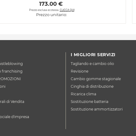
 173.00 € 
Prezzo esclusa ecotassa.
CLICCA QUI
Prezzo unitario:
I MIGLIORI SERVIZI
istleblowing
Tagliando e cambio olio
n franchising
Revisione
ROMOZIONI
Cambio gomme stagionale
oni
Cinghia di distribuzione
Ricarica clima
ali di Vendita
Sostituzione batteria
Sostituzione ammortizzatori
ociale d'impresa