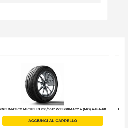
PNEUMATICO MICHELIN 205/5517 W91 PRIMACY 4 (MO) A-B-A-68
PNEUM
AGGIUNGI AL CARRELLO