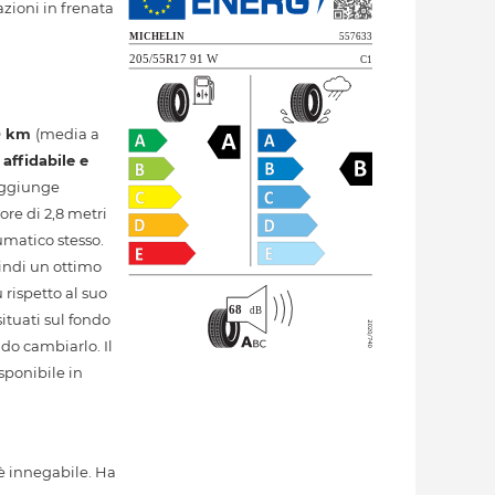
azioni in frenata
0 km
(media a
e
affidabile e
raggiunge
ore di 2,8 metri
umatico stesso.
indi un ottimo
rispetto al suo
ituati sul fondo
ndo cambiarlo. Il
sponibile in
è innegabile. Ha