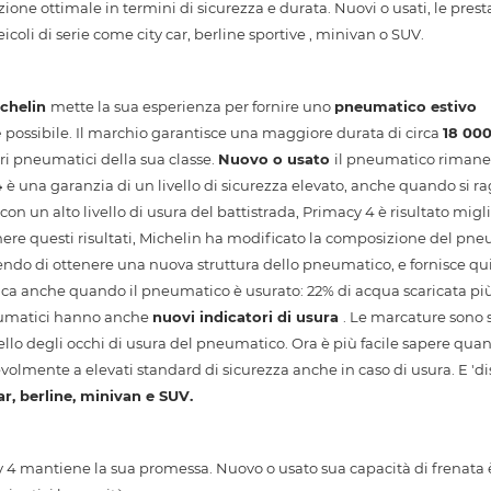
one ottimale in termini di sicurezza e durata. Nuovi o usati, le prest
oli di serie come city car, berline sportive , minivan o SUV.
chelin
mette la sua esperienza per fornire uno
pneumatico estivo
e
possibile. Il marchio garantisce una maggiore durata di circa
18 00
ri pneumatici della sua classe.
Nuovo o usato
il pneumatico riman
4
è una garanzia di un livello di sicurezza elevato, anche quando si 
con un alto livello di usura del battistrada, Primacy 4 è risultato migli
enere questi risultati, Michelin ha modificato la composizione del pne
endo di ottenere una nuova struttura dello pneumatico, e fornisce qu
ica anche quando il pneumatico è usurato: 22% di acqua scaricata più 
neumatici hanno anche
nuovi indicatori di usura
. Le marcature sono s
ivello degli occhi di usura del pneumatico. Ora è più facile sapere qua
olmente a elevati standard di sicurezza anche in caso di usura. E 'di
ar, berline, minivan e SUV.
y 4 mantiene la sua promessa. Nuovo o usato sua capacità di frenata 