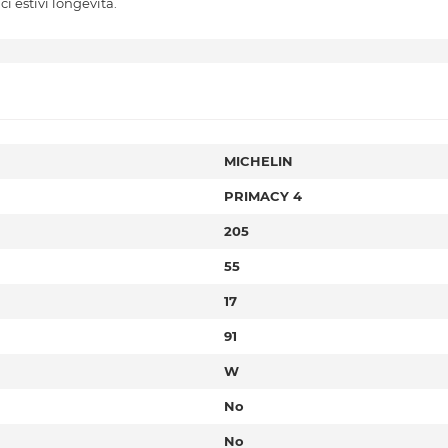
i estivi longevità.
MICHELIN
PRIMACY 4
205
55
17
91
W
No
No