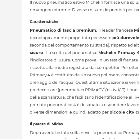
Il nuovo pneumatico estivo Michelin fornisce una soluzi
rimangono otimme. Diverse misure disponibili per i veic
Caratteristiche
Pneumatico di fascia premium.
Il leader francese
Mi
tecnologicamente progettato per essere
più durevol
seconda del comportamento su strada), rispetto ad alt
sicuro
. La scelta del pneumatico
Michelin Primacy 
l'indicatore di usura. Come prova, in un test di frenata 
rispetto alla media registrata dai competitor. Per ott
Primacy 4 è costituito da un nuovo polimero, consent
drenaggio dell'acqua. Quest'ultima situazione si verif
predecessore (pneumatico PRIMACY \"estivo\" 3). I p
della scanalatura, che facilitano l'identificazione al l
primato pneumatico 4 è destinato a rispondere favorev
diverse dimensioni e quindi adatto per
piccole city c
Il parere di Midas
Dopo averlo testato sulla neve, lo pneumatico Primac