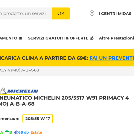
OK
I CENTRI MIDAS
AMENTO 📅
SERVIZI GRATUITI & OFFERTE 💰
Altre Prestazioni
ICARICA CLIMA A PARTIRE DA 69€:
FAI UN PREVENT
CY 4 (MO) A-B-A-68
NEUMATICO MICHELIN 205/5517 W91 PRIMACY 4
MO) A-B-A-68
imensioni
205/55 W 17
A
B
68 db
Estate