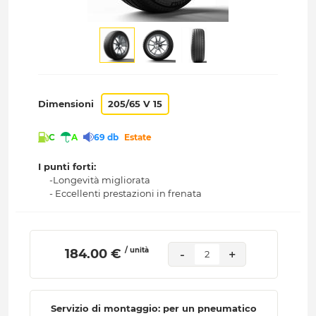
Dimensioni
205/65 V 15
C
A
69 db
Estate
I punti forti:
-Longevità migliorata
- Eccellenti prestazioni in frenata
/ unità
 184.00 € 
-
+
2
Servizio di montaggio: per un pneumatico