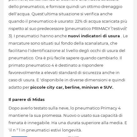
dello pneumatico, e fornisce quindi un ottimo drenaggio
dell'acqua. Quest'ultima situazione si verifica anche
quando il pneumatico è usurato: 22% di acqua scaricata più
rispetto al suo predecessore (pneumatico PRIMACY \"estivo\"
3). I pneumatici hanno anche
nuovi indicatori di usura
. Le
marcature sono situati sul fondo della scanalatura, che
facilitano l'identificazione al livello degli occhi di usura del
pneumatico. Ora è più facile sapere quando cambiarlo. Il
primato pneumatico 4 è destinato a rispondere
favorevolmente a elevati standard di sicurezza anche in
caso di usura. E 'disponibile in diverse dimensioni e quindi
adatto per
piccole city car, berline, minivan e SUV.
Il parere di Midas
Dopo averlo testato sulla neve, lo pneumatico Primacy 4
mantiene la sua promessa. Nuovo o usato sua capacità di
frenata è innegabile. Ha una durata superiore alla media. E
'il n ° 1 in pneumatici estivi longevità.