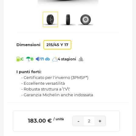
Dimensioni
215/45 Y 17
C
B
71 db
4 stagioni
I punti forti:
- Certificato per l'inverno (3PMSF*)
- Eccellente versatilità
- Robusta struttura a \"V\"
- Garanzia Michelin anche indossata
/ unità
 183.00 € 
-
+
2