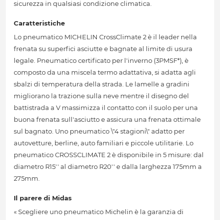
sicurezza in qualsiasi condizione climatica.
Caratteristiche
Lo pneumatico MICHELIN CrossClimate 2 è il leader nella
frenata su superfici asciutte e bagnate al limite di usura
legale. Pneumatico certificato per l'inverno (3PMSF*), è
composto da una miscela termo adattativa, si adatta agli
sbalzi di temperatura della strada. Le lamelle a gradini
migliorano la trazione sulla neve mentre il disegno del
battistrada a V massimizza il contatto con il suolo per una
buona frenata sull'asciutto e assicura una frenata ottimale
sul bagnato. Uno pneumatico \"4 stagioni\" adatto per
autovetture, berline, auto familiari e piccole utilitarie. Lo
pneumatico CROSSCLIMATE 2 è disponibile in 5 misure: dal
diametro R15'' al diametro R20'' e dalla larghezza 175mm a
275mm.
Il parere di Midas
« Scegliere uno pneumatico Michelin è la garanzia di